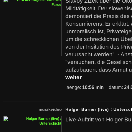
Slavoy Zizek über die Ök
Mildtätigkeit. Der sloweni
demontiert die Praxis des
Konsumierens. Er erklärt,
unmoralisch ist, Privatei
um die schrecklichen Übe
von der Insitution des Pri
verursacht werden". - Ans
"versuchen, die Gesellsch
aufzubauen, dass Armut u
weiter
laenge:
10:56 min
| datum:
24.
musikvideo
Holger Burner (live) : Untersc
Live-Auftritt von Holger Bu