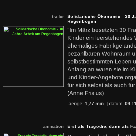
trailer
Solidarische Ökonomie - 30 J
Regenbogen
"Im März besetzten 30 Fr
Kinder ein leerstehende
ehemaliges Fabrikgelände.
bezahlbaren Wohnraum u
selbstbestimmten Leben u
Anfang an waren sie im Kie
und Kinder-Angebote organ
für sich selbst als auch fü
(Anne Frisius)
laenge:
1,77 min
| datum:
09.1
animation
Erst als Tragödie, dann als F