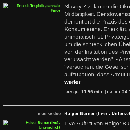
Slavoy Zizek über die Ök
Mildtätigkeit. Der sloweni
demontiert die Praxis des
Konsumierens. Er erklärt,
unmoralisch ist, Privatei
um die schrecklichen Übe
von der Insitution des Pri
verursacht werden". - Ans
"versuchen, die Gesellsch
aufzubauen, dass Armut u
weiter
laenge:
10:56 min
| datum:
24.
musikvideo
Holger Burner (live) : Untersc
Live-Auftritt von Holger Bu