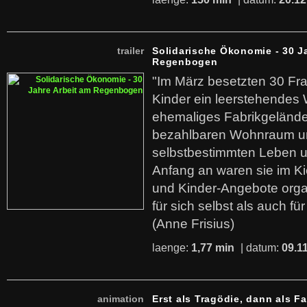
trailer
Solidarische Ökonomie - 30 J
Regenbogen
"Im März besetzten 30 Fr
Kinder ein leerstehende
ehemaliges Fabrikgelände.
bezahlbaren Wohnraum u
selbstbestimmten Leben u
Anfang an waren sie im Kie
und Kinder-Angebote organ
für sich selbst als auch fü
(Anne Frisius)
laenge:
1,77 min
| datum:
09.1
animation
Erst als Tragödie, dann als F