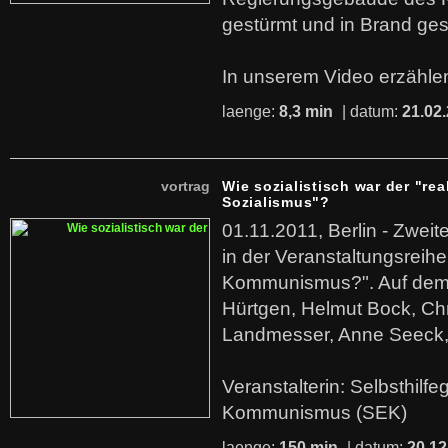
gestürmt und in Brand ges
In unserem Video erzählen
laenge:
8,3 min
| datum:
21.02
vortrag
Wie sozialistisch war der "rea
Sozialismus"?
01.11.2011, Berlin - Zwei
in der Veranstaltungsreihe
Kommunismus?". Auf dem
Hürtgen, Helmut Bock, Chr
Landmesser, Anne Seeck, 
Veranstalterin: Selbsthilf
Kommunismus (SEK)
laenge:
150 min
| datum:
20.12