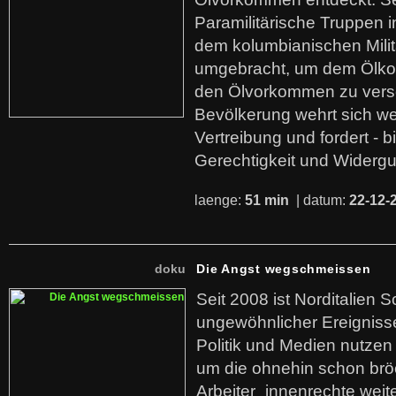
Paramilitärische Truppen 
dem kolumbianischen Mili
umgebracht, um dem Ölko
den Ölvorkommen zu versc
Bevölkerung wehrt sich we
Vertreibung und fordert - b
Gerechtigkeit und Widerg
laenge:
51 min
| datum:
22-12-
doku
Die Angst wegschmeissen
Seit 2008 ist Norditalien 
ungewöhnlicher Ereigniss
Politik und Medien nutzen
um die ohnehin schon br
Arbeiter_innenrechte weit