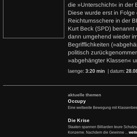
die »Unterschicht« in der 
Diese wurde erst in Folg
Reichtumsschere in der B
Kurt Beck (SPD) benannt
dann umgehend wieder i
Begrifflichkeiten (»abgehä
politisch zurückgenommen
»abgehängter Klassen« u
laenge:
3:20 min
| datum:
28.0
aktuelle themen
Occupy
Eine weltweite Bewegung mit Klassenbe
Die Krise
Staaten spannen Billiarden teure Schutz
Konzerne. Nachdem die Gewinne ...
weit