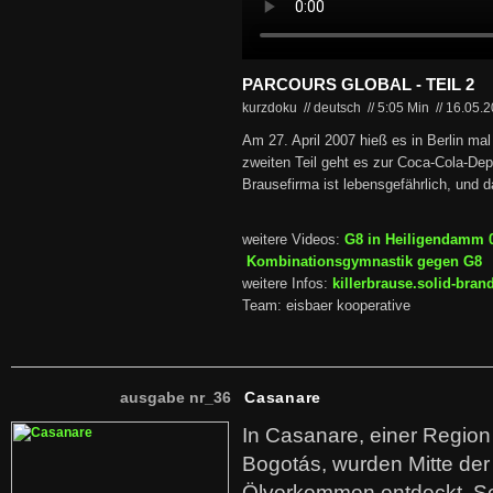
PARCOURS GLOBAL - TEIL 2
kurzdoku // deutsch
//
5:05 Min
//
16.05.
Am 27. April 2007 hieß es in Berlin mal 
zweiten Teil geht es zur Coca-Cola-Dep
Brausefirma ist lebensgefährlich, und 
weitere Videos:
G8 in Heiligendamm 
Kombinationsgymnastik gegen G8
weitere Infos:
killerbrause.solid-bran
Team: eisbaer kooperative
ausgabe nr_36
Casanare
In Casanare, einer Regio
Bogotás, wurden Mitte der
Ölvorkommen entdeckt. S