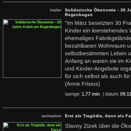
trailer
Solidarische Ökonomie - 30 J
Regenbogen
"Im März besetzten 30 Fr
Kinder ein leerstehende
ehemaliges Fabrikgelände.
bezahlbaren Wohnraum u
selbstbestimmten Leben u
Anfang an waren sie im Kie
und Kinder-Angebote organ
für sich selbst als auch fü
(Anne Frisius)
laenge:
1,77 min
| datum:
09.1
animation
Erst als Tragödie, dann als F
Slavoy Zizek über die Ök