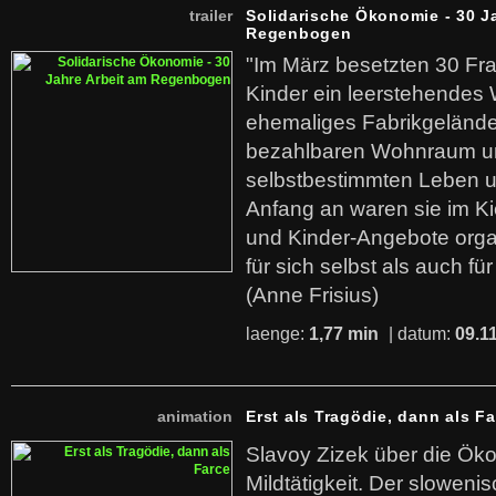
trailer
Solidarische Ökonomie - 30 J
Regenbogen
"Im März besetzten 30 Fr
Kinder ein leerstehende
ehemaliges Fabrikgelände.
bezahlbaren Wohnraum u
selbstbestimmten Leben u
Anfang an waren sie im Kie
und Kinder-Angebote organ
für sich selbst als auch fü
(Anne Frisius)
laenge:
1,77 min
| datum:
09.1
animation
Erst als Tragödie, dann als F
Slavoy Zizek über die Ök
Mildtätigkeit. Der sloweni