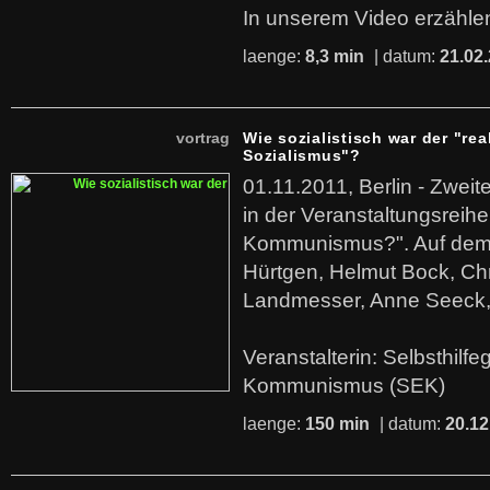
In unserem Video erzählen
laenge:
8,3 min
| datum:
21.02
vortrag
Wie sozialistisch war der "rea
Sozialismus"?
01.11.2011, Berlin - Zwei
in der Veranstaltungsreihe
Kommunismus?". Auf dem
Hürtgen, Helmut Bock, Chr
Landmesser, Anne Seeck, 
Veranstalterin: Selbsthilf
Kommunismus (SEK)
laenge:
150 min
| datum:
20.12