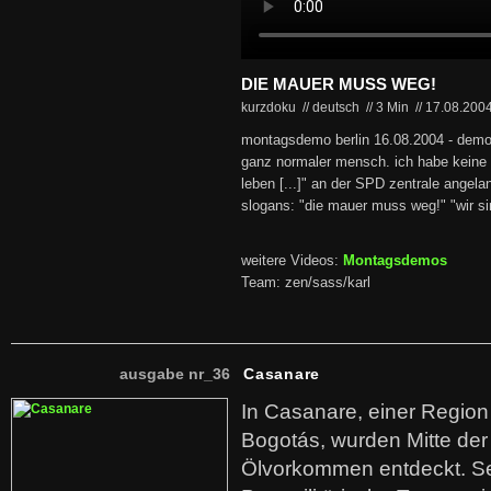
DIE MAUER MUSS WEG!
kurzdoku // deutsch
//
3 Min
//
17.08.200
montagsdemo berlin 16.08.2004 - demotei
ganz normaler mensch. ich habe keine g
leben [...]" an der SPD zentrale angelan
slogans: "die mauer muss weg!" "wir si
weitere Videos:
Montagsdemos
Team: zen/sass/karl
ausgabe nr_36
Casanare
In Casanare, einer Regio
Bogotás, wurden Mitte der
Ölvorkommen entdeckt. S