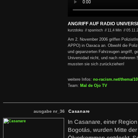
ANGRIFF AUF RADIO UNIVERS
kurzdoku // spanisch
//
11,4 Min
//
05.11
Am 2. November 2006 griffen PolizistI
APPO) in Oaxaca an. Obwohl die Poliz
und gepanzerten Fahrzeugen angriff, g
Universidad nicht, und nach mehreren
mussten sie sich zurückziehen!
weitere Infos:
no-racism.net/thema/10
Team:
Mal de Ojo TV
ausgabe nr_36
Casanare
In Casanare, einer Regio
Bogotás, wurden Mitte der
Ölvorkommen entdeckt. S