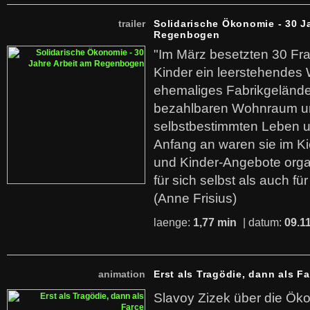
trailer
Solidarische Ökonomie - 30 J
Regenbogen
"Im März besetzten 30 Fr
Kinder ein leerstehende
ehemaliges Fabrikgelände.
bezahlbaren Wohnraum u
selbstbestimmten Leben u
Anfang an waren sie im Kie
und Kinder-Angebote organ
für sich selbst als auch fü
(Anne Frisius)
laenge:
1,77 min
| datum:
09.1
animation
Erst als Tragödie, dann als F
Slavoy Zizek über die Ök