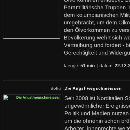
Paramilitärische Truppen 
dem kolumbianischen Mili
umgebracht, um dem Ölko
den Ölvorkommen zu versc
Bevölkerung wehrt sich we
Vertreibung und fordert - b
Gerechtigkeit und Widerg
laenge:
51 min
| datum:
22-12-
doku
Die Angst wegschmeissen
Seit 2008 ist Norditalien 
ungewöhnlicher Ereigniss
Politik und Medien nutzen
um die ohnehin schon br
Arbeiter_innenrechte weit