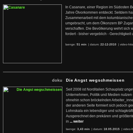
In Casanare, einer Region im Südosten B
Jahre Ölvorkommen entdeckt. Seitdem hab
Zusammenarbeit mit dem kolumbianischen
umgebracht, um dem Ölkonzern BP Zuga
verschaffen. Die Bevölkerung wehrt sich 
fordert - bisher vergeblich - Gerechtigke
laenge:
51 min
| datum:
22-12-2010
|
video-hit
doku
Die Angst wegschmeissen
Seit 2008 ist Norditalien Schauplatz ung
Unternehmen, Politik und Medien nutzen 
ohnehin schon bröckelnden Arbeiter_inne
der anderen Seite formiert sich jedoch g
Lohnskala ein lebendiger und schlagkräft
Ausgerechnet den prekären und größtente
in
... weiter
laenge:
3,43 min
| datum:
18.05.2015
|
video-h