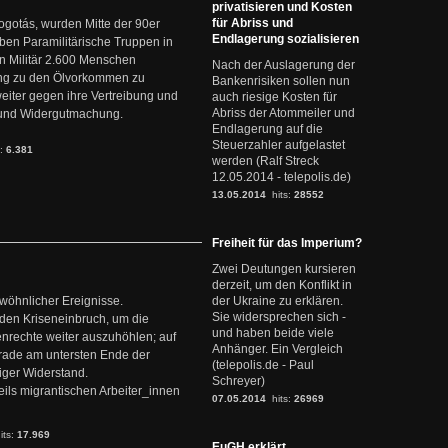
privatisieren und Kosten
für Abriss und
ogotás, wurden Mitte der 90er
Endlagerung sozialisieren
en Paramilitärische Truppen in
 Militär 2.600 Menschen
Nach der Auslagerung der
ng zu den Ölvorkommen zu
Bankenrisiken sollen nun
weiter gegen ihre Vertreibung und
auch riesige Kosten für
Abriss der Atommeiler und
it und Widergutmachung.
Endlagerung auf die
Steuerzahler aufgelastet
s:
6.381
werden (Ralf Streck
12.05.2014 - telepolis.de)
13.05.2014
hits:
28552
Freiheit für das Imperium?
Zwei Deutungen kursieren
derzeit, um den Konflikt in
ewöhnlicher Ereignisse.
der Ukraine zu erklären.
Sie widersprechen sich -
den Kriseneinbruch, um die
und haben beide viele
nrechte weiter auszuhöhlen; auf
Anhänger. Ein Vergleich
erade am untersten Ende der
(telepolis.de - Paul
iger Widerstand.
Schreyer)
ils migrantischen Arbeiter_innen
07.05.2014
hits:
26969
its:
17.969
EuGH erklärt