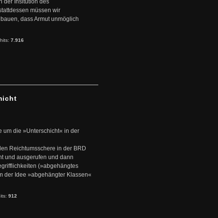
der Insitution des
stattdessen müssen wir
zubauen, dass Armut unmöglich
hits:
7.916
hicht
e um die »Unterschicht« in der
den Reichtumsschere in der BRD
nt und ausgerufen und dann
rifflichkeiten (»abgehängtes
um der Idee »abgehängter Klassen«
its:
912