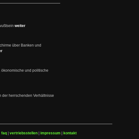
wußtsein
weiter
schirme über Banken und
er
, ökonomische und politische
en der herrschenden Verhältnisse
|
faq
|
vertriebsstellen
|
impressum
|
kontakt