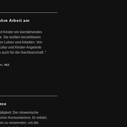
ahre Arbeit am
d Kinder ein leerstehendes
. Sie wollten bezahlbaren
en Leben und Arbeiten. Von
 Kultur und Kinder-Angebote
s auch für die Nachbarschaft. "
its:
962
arce
ätigkeit. Der slowenische
schen Konsumierens. Er erklärt,
ntum zu verwenden, um die