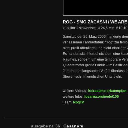
ROG - SMO ZACASNI / WE AR
kurzfilm // slowenisch
//
24,5 Min
//
10.10
Samstag der 25. März 2006 markierte den St
verlassenen Fahrradfabrik "Rog" zur tempo
nicht profit-orientierte und nicht-etablierte
Es handelt sich hierbei nicht um eine kla
Raumes, sondern um eine temporäre Ver
Quadratmeter große Fabrik – im Besitz der 
Jahren dem langsamen Verfall überlassen
Slowenisch mit englischen Untertiteln.
weitere Videos:
freiraeume erkaempfen
weitere Infos:
tovarna.org/node/106
Team:
RogTV
ausgabe nr_36
Casanare