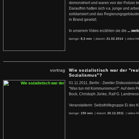
demonstriert und waren von der Polizei b
Daraufhin hatten sich v.a. junge und arb
solidarisiert und das Regierungsgebäude
in Brand gesetzt.
In unserem Video erzählen sie die
... wei
laenge:
8,3 min
| datum:
21.02.2014
|
video-hi
vortrag
Wie sozialistisch war der "rea
Sozialismus"?
01.11.2011, Berlin - Zweiter Diskussions
"Was tun mit Kommunismus?". Auf dem Po
Bock, Christoph Jünke, Ralf G. Landmess
Veranstalterin: Selbsthilfegruppe Ei de
laenge:
150 min
| datum:
20.12.2011
|
video-hi