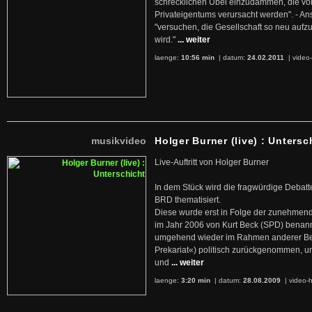
schrecklichen Übel einzudämmen, die von 
Privateigentums verursacht werden". - An
"versuchen, die Gesellschaft so neu auf
wird."
... weiter
laenge:
10:56 min
| datum:
24.02.2011
|
video-
musikvideo
Holger Burner (live) : Untersc
Live-Auftritt von Holger Burner
In dem Stück wird die fragwürdige Debatt
BRD thematisiert.
Diese wurde erst in Folge der zunehmen
im Jahr 2006 von Kurt Beck (SPD) benan
umgehend wieder im Rahmen anderer Beg
Prekariat«) politisch zurückgenommen, 
und
... weiter
laenge:
3:20 min
| datum:
28.08.2009
|
video-h