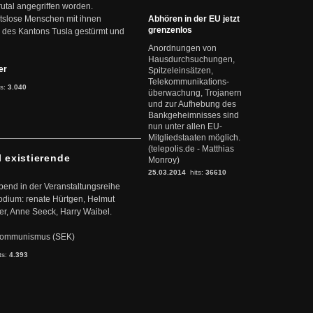
rutal angegriffen worden.
eitslose Menschen mit ihnen
Abhören in der EU jetzt
grenzenlos
 des Kantons Tusla gestürmt und
Anordnungen von
Hausdurchsuchungen,
ter
Spitzeleinsätzen,
Telekommunikations-
ts:
3.040
überwachung, Trojanern
und zur Aufhebung des
Bankgeheimnisses sind
nun unter allen EU-
Mitgliedstaaten möglich.
(telepolis.de - Matthias
l existierende
Monroy)
25.03.2014
hits:
36610
abend in der Veranstaltungsreihe
dium: renate Hürtgen, Helmut
er, Anne Seeck, Harry Waibel.
s Kommunismus (SEK)
ts:
4.393