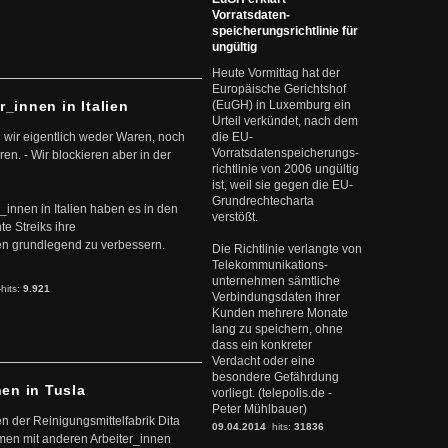
Vorratsdaten-
speicherungsrichtlinie für
ungültig
Heute Vormittag hat der
Europäische Gerichtshof
r_innen in Italien
(EuGH) in Luxemburg ein
Urteil verkündet, nach dem
 wir eigentlich weder Waren, noch
die EU-
Vorratsdatenspeicherungs-
en. - Wir blockieren aber in der
richtlinie von 2006 ungültig
ist, weil sie gegen die EU-
Grundrechtecharta
r_innen in Italien haben es in den
verstößt.
te Streiks ihre
n grundlegend zu verbessern.
Die Richtlinie verlangte von
Telekommunikations-
unternehmen sämtliche
-hits:
9.921
Verbindungsdaten ihrer
Kunden mehrere Monate
lang zu speichern, ohne
dass ein konkreter
Verdacht oder eine
besondere Gefährdung
nen in Tusla
vorliegt. (telepolis.de -
Peter Mühlbauer)
en der Reinigungsmittelfabrik Dita
09.04.2014
hits:
31836
mmen mit anderen Arbeiter_innen