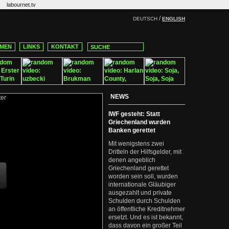
labournet.tv
/
DEUTSCH
ENGLISH
MEN
LINKS
KONTAKT
NEWS
IWF gesteht: Statt
Griechenland wurden
Banken gerettet
Mit wenigstens zwei
Dritteln der Hilfsgelder, mit
denen angeblich
Griechenland gerettet
worden sein soll, wurden
internationale Gläubiger
ausgezahlt und private
Schulden durch Schulden
an öffentliche Kreditnehmer
ersetzt. Und es ist bekannt,
dass davon ein großer Teil