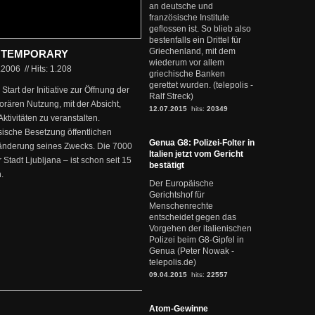
an deutsche und
französische Institute
geflossen ist. So blieb also
bestenfalls ein Drittel für
Griechenland, mit dem
E TEMPORARY
wiederum vor allem
.2006
//
Hits: 1.208
griechische Banken
gerettet wurden. (telepolis -
art der Initiative zur Öffnung der
Ralf Streck)
rären Nutzung, mit der Absicht,
12.07.2015
hits:
20349
 Aktivitäten zu veranstalten.
ssische Besetzung öffentlichen
Genua G8: Polizei-Folter in
änderung seines Zwecks. Die 7000
Italien jetzt vom Gericht
Stadt Ljubljana – ist schon seit 15
bestätigt
.
Der Europäische
Gerichtshof für
Menschenrechte
entscheidet gegen das
Vorgehen der italienischen
Polizei beim G8-Gipfel in
Genua (Peter Nowak -
telepolis.de)
09.04.2015
hits:
22557
Atom-Gewinne