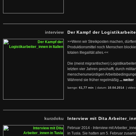
interview
Der Kampf der Logistikarbeite
>>Wenn wir Streikposten machen, dürften
Produktionsmittel noch Menschen blockier
totalen Illegalität alles.<<
Die (meist migrantischen) Logistikarbeite
letzten vier Jahren geschafft, durch militan
menschenunwürdigen Arbeitsbedingunge
Während sie früher regelmäßig
... weiter
laenge:
61,77 min
| datum:
10.04.2014
|
video
kurzdoku
Interview mit Dita Arbeiter_in
Februar 2014 - Interview mit Arbeiter_inn
in Tusla. Sie hatten am 5. Februar zusa