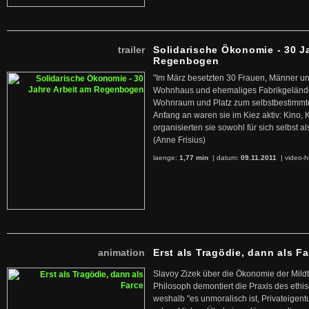
trailer
Solidarische Ökonomie - 30 J
Regenbogen
"Im März besetzten 30 Frauen, Männer un
Wohnhaus und ehemaliges Fabrikgelände
Wohnraum und Platz zum selbstbestimmt
Anfang an waren sie im Kiez aktiv: Kino,
organisierten sie sowohl für sich selbst al
(Anne Frisius)
laenge:
1,77 min
| datum:
09.11.2011
|
video-h
animation
Erst als Tragödie, dann als F
Slavoy Zizek über die Ökonomie der Mildt
Philosoph demontiert die Praxis des ethi
weshalb "es unmoralisch ist, Privateige