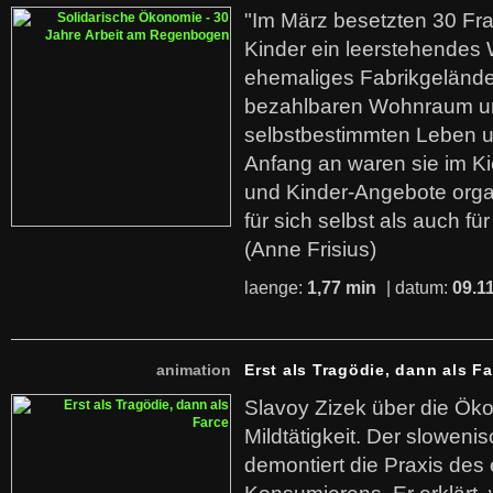
"Im März besetzten 30 Fr
Kinder ein leerstehende
ehemaliges Fabrikgelände.
bezahlbaren Wohnraum u
selbstbestimmten Leben u
Anfang an waren sie im Kie
und Kinder-Angebote organ
für sich selbst als auch fü
(Anne Frisius)
laenge:
1,77 min
| datum:
09.1
animation
Erst als Tragödie, dann als F
Slavoy Zizek über die Ök
Mildtätigkeit. Der sloweni
demontiert die Praxis des