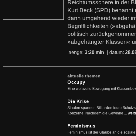
Reichtumsschere in der B
Kurt Beck (SPD) benannt
dann umgehend wieder i
Begrifflichkeiten (»abgehä
politisch zurückgenommen
»abgehängter Klassen« u
laenge:
3:20 min
| datum:
28.0
aktuelle themen
Occupy
Eine weltweite Bewegung mit Klassenbe
Die Krise
Staaten spannen Billiarden teure Schutz
Konzerne. Nachdem die Gewinne ...
weit
Feminismus
Feminismus ist der Glaube an die soziale