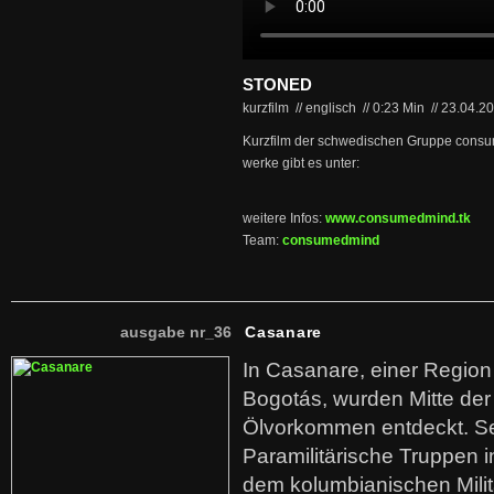
STONED
kurzfilm // englisch
//
0:23 Min
//
23.04.2
Kurzfilm der schwedischen Gruppe consu
werke gibt es unter:
weitere Infos:
www.consumedmind.tk
Team:
consumedmind
ausgabe nr_36
Casanare
In Casanare, einer Regio
Bogotás, wurden Mitte der
Ölvorkommen entdeckt. S
Paramilitärische Truppen 
dem kolumbianischen Mili