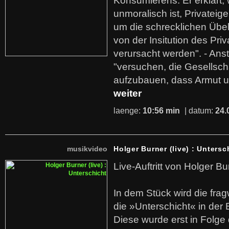
Konsumierens. Er erklärt,
unmoralisch ist, Privatei
um die schrecklichen Übe
von der Insitution des Pri
verursacht werden". - Ans
"versuchen, die Gesellsch
aufzubauen, dass Armut u
weiter
laenge:
10:56 min
| datum:
24.
musikvideo
Holger Burner (live) : Untersc
Live-Auftritt von Holger Bu
In dem Stück wird die fra
die »Unterschicht« in der 
Diese wurde erst in Folg