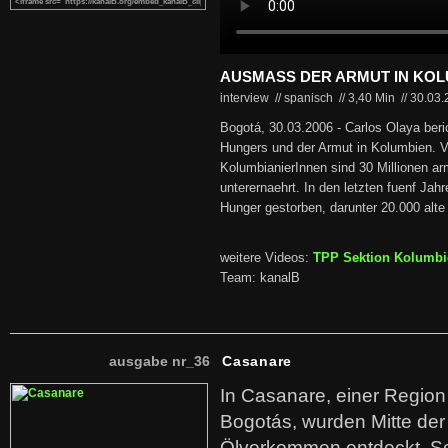
AUSMASS DER ARMUT IN KOL
interview // spanisch
//
3,40 Min
//
30.03
Bogotá, 30.03.2006 - Carlos Olaya ber
Hungers und der Armut in Kolumbien. V
KolumbianierInnen sind 30 Millionen ar
unterernaehrt. In den letzten fuenf Ja
Hunger gestorben, darunter 20.000 alt
weitere Videos:
TPP Sektion Kolumbi
Team: kanalB
ausgabe nr_36
Casanare
In Casanare, einer Regio
Bogotás, wurden Mitte der
Ölvorkommen entdeckt. S