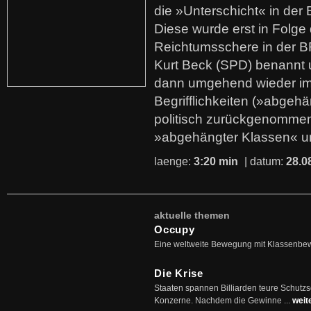
die »Unterschicht« in der 
Diese wurde erst in Folg
Reichtumsschere in der B
Kurt Beck (SPD) benannt
dann umgehend wieder i
Begrifflichkeiten (»abgehä
politisch zurückgenommen
»abgehängter Klassen« u
laenge:
3:20 min
| datum:
28.0
aktuelle themen
Occupy
Eine weltweite Bewegung mit Klassenbe
Die Krise
Staaten spannen Billiarden teure Schutz
Konzerne. Nachdem die Gewinne ...
weit