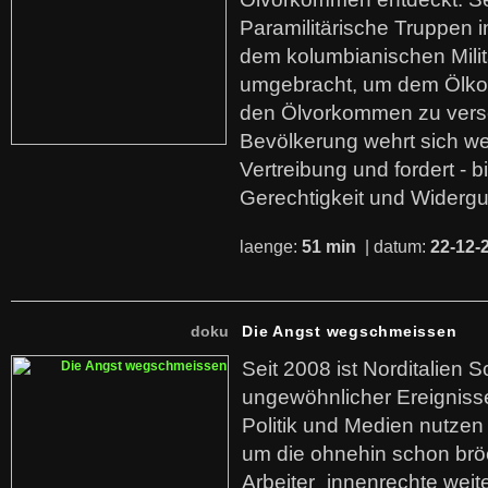
Paramilitärische Truppen 
dem kolumbianischen Mili
umgebracht, um dem Ölko
den Ölvorkommen zu versc
Bevölkerung wehrt sich we
Vertreibung und fordert - b
Gerechtigkeit und Widerg
laenge:
51 min
| datum:
22-12-
doku
Die Angst wegschmeissen
Seit 2008 ist Norditalien 
ungewöhnlicher Ereigniss
Politik und Medien nutzen
um die ohnehin schon br
Arbeiter_innenrechte weit