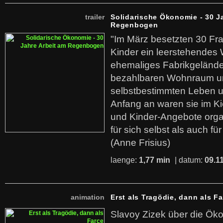
trailer
Solidarische Ökonomie - 30 J
Regenbogen
"Im März besetzten 30 Fr
Kinder ein leerstehende
ehemaliges Fabrikgelände.
bezahlbaren Wohnraum u
selbstbestimmten Leben u
Anfang an waren sie im Kie
und Kinder-Angebote organ
für sich selbst als auch fü
(Anne Frisius)
laenge:
1,77 min
| datum:
09.1
animation
Erst als Tragödie, dann als F
Slavoy Zizek über die Ök