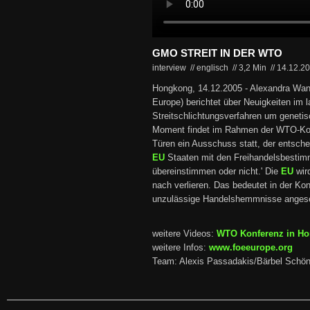
GMO STREIT IN DER WTO
interview // englisch
//
3,2 Min
//
14.12.2
Hongkong, 14.12.2005 - Alexandra Wan
Europe) berichtet über Neuigkeiten im 
Streitschlichtungsverfahren um genetis
Moment findet im Rahmen der WTO-Kon
Türen ein Ausschuss statt, der entsch
EU
Staaten mit den Freihandelsbesti
übereinstimmen oder nicht.' Die
EU
wird
nach verlieren. Das bedeutet in der Ko
unzulässige Handelshemmnisse anges
weitere Videos:
WTO Konferenz in Ho
weitere Infos:
www.foeeurope.org
Team: Alexis Passadakis/Bärbel Schön