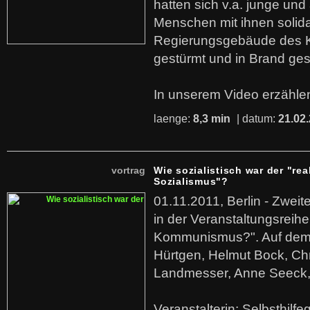
hatten sich v.a. junge und
Menschen mit ihnen solida
Regierungsgebäude des K
gestürmt und in Brand ges
In unserem Video erzählen
laenge:
8,3 min
| datum:
21.02
vortrag
Wie sozialistisch war der "rea
Sozialismus"?
01.11.2011, Berlin - Zwei
in der Veranstaltungsreihe
Kommunismus?". Auf dem
Hürtgen, Helmut Bock, Chr
Landmesser, Anne Seeck, 
Veranstalterin: Selbsthilf