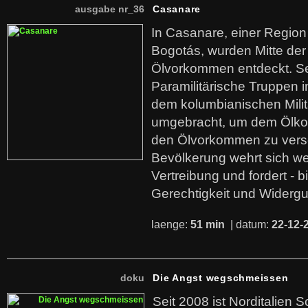
ausgabe nr_36
Casanare
In Casanare, einer Regio
Bogotás, wurden Mitte der
Ölvorkommen entdeckt. S
Paramilitärische Truppen 
dem kolumbianischen Mili
umgebracht, um dem Ölko
den Ölvorkommen zu versc
Bevölkerung wehrt sich we
Vertreibung und fordert - b
Gerechtigkeit und Widerg
laenge:
51 min
| datum:
22-12-
doku
Die Angst wegschmeissen
Seit 2008 ist Norditalien 