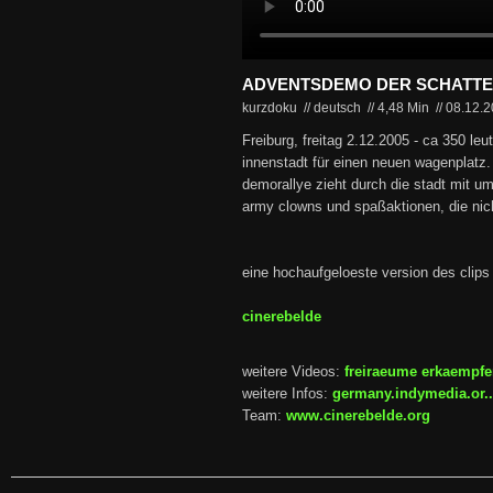
ADVENTSDEMO DER SCHATT
kurzdoku // deutsch
//
4,48 Min
//
08.12.
Freiburg, freitag 2.12.2005 - ca 350 leu
innenstadt für einen neuen wagenplatz. 
demorallye zieht durch die stadt mit u
army clowns und spaßaktionen, die nic
eine hochaufgeloeste version des clips
cinerebelde
weitere Videos:
freiraeume erkaempf
weitere Infos:
germany.indymedia.or..
Team:
www.cinerebelde.org