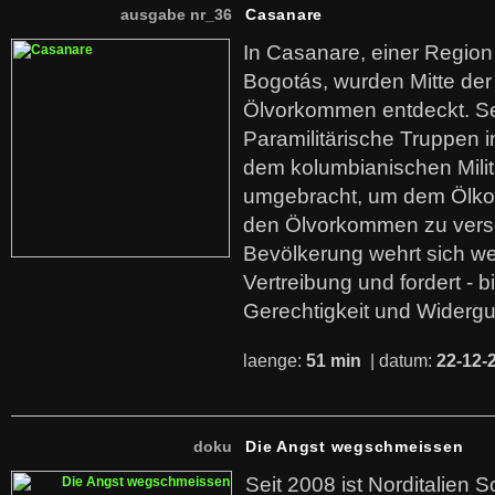
ausgabe nr_36
Casanare
In Casanare, einer Regio
Bogotás, wurden Mitte der
Ölvorkommen entdeckt. S
Paramilitärische Truppen 
dem kolumbianischen Mili
umgebracht, um dem Ölko
den Ölvorkommen zu versc
Bevölkerung wehrt sich we
Vertreibung und fordert - b
Gerechtigkeit und Widerg
laenge:
51 min
| datum:
22-12-
doku
Die Angst wegschmeissen
Seit 2008 ist Norditalien 