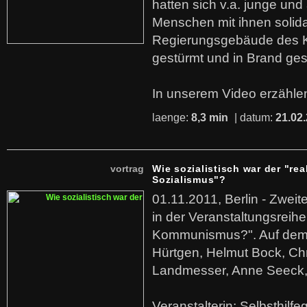
hatten sich v.a. junge und
Menschen mit ihnen solida
Regierungsgebäude des K
gestürmt und in Brand ges
In unserem Video erzählen
laenge:
8,3 min
| datum:
21.02
vortrag
Wie sozialistisch war der "rea
Sozialismus"?
01.11.2011, Berlin - Zwei
in der Veranstaltungsreihe
Kommunismus?". Auf dem
Hürtgen, Helmut Bock, Chr
Landmesser, Anne Seeck, 
Veranstalterin: Selbsthilf