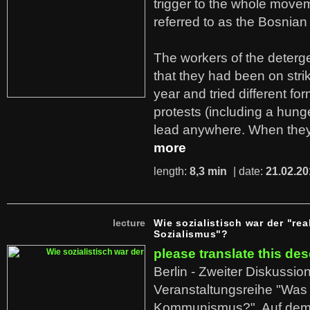
trigger to the whole move
referred to as the Bosnian
The workers of the deterge
that they had been on stri
year and tried different fo
protests (including a hunge
lead anywhere. When they
more
length:
8,3 min
| date:
21.02.20
lecture
Wie sozialistisch war der "rea
Sozialismus"?
please translate this des
Berlin - Zweiter Diskussio
Veranstaltungsreihe "Was 
Kommunismus?". Auf dem