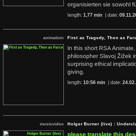
organisierten sie sowohl f
length:
1,77 min
| date:
09.11.2
animation
First as Tragedy, Then as Far
In this short RSA Animate
philosopher Slavoj Žižek i
surprising ethical implicati
giving.
length:
10:56 min
| date:
24.02
musicvideo
Holger Burner (live) : Undercl
please translate this des