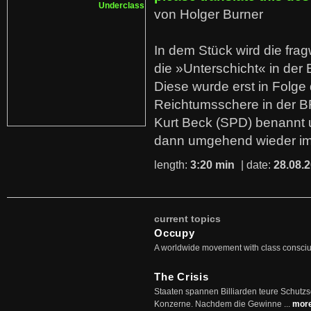
von Holger Burner
In dem Stück wird die fra
die »Unterschicht« in der 
Diese wurde erst in Folg
Reichtumsschere in der B
Kurt Beck (SPD) benannt
dann umgehend wieder i
length:
3:20 min
| date:
28.08.
current topics
Occupy
A worldwide movement with class consci
The Crisis
Staaten spannen Billiarden teure Schutz
Konzerne. Nachdem die Gewinne ...
mor