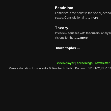
Feminism
Feminism is the belief in the social, econo
sexes. Constotutional ...
... more
Theory
Interview serieses with theorizers, analysi
visions for the ...
... more
more topics ...
video-player
|
screenings
|
newsletter
Make a donation to: content e.V. Postbank Berlin, Kontonr.: 6814102, 