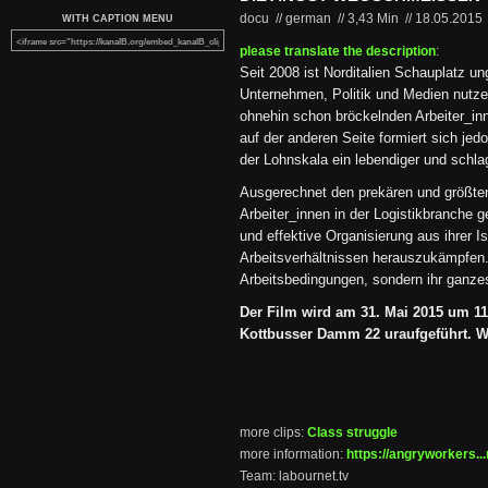
docu // german
//
3,43 Min
//
18.05.2015
WITH CAPTION MENU
please translate the description
:
Seit 2008 ist Norditalien Schauplatz u
Unternehmen, Politik und Medien nutze
ohnehin schon bröckelnden Arbeiter_in
auf der anderen Seite formiert sich je
der Lohnskala ein lebendiger und schla
Ausgerechnet den prekären und größten
Arbeiter_innen in der Logistikbranche ge
und effektive Organisierung aus ihrer I
Arbeitsverhältnissen herauszukämpfen. 
Arbeitsbedingungen, sondern ihr ganze
Der Film wird am 31. Mai 2015 um 1
Kottbusser Damm 22 uraufgeführt. Wir
more clips:
Class struggle
more information:
https://angryworkers...
Team: labournet.tv