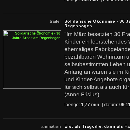
trailer
Solidarische Ökonomie - 30 J
Regenbogen
"Im März besetzten 30 Fr
Kinder ein leerstehende
ehemaliges Fabrikgelände.
bezahlbaren Wohnraum u
selbstbestimmten Leben u
Anfang an waren sie im Kie
und Kinder-Angebote organ
für sich selbst als auch fü
(Anne Frisius)
laenge:
1,77 min
| datum:
09.1
animation
Erst als Tragödie, dann als F