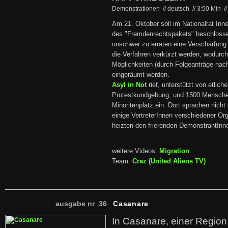
Demonstrationen // deutsch
//
3:50 Min
/
Am 21. Oktober soll im Nationalrat Inne
des "Fremdenrechtspakets" beschlosse
unschwer zu erraten eine Verschärfung.
die Verfahren verkürzt werden, wodurch
Möglichkeiten (durch Folgeanträge nac
eingeräumt werden.
Asyl in Not
rief, unterstützt von etlich
Protestkundgebung, und 1500 Mensche
Minoritenplatz ein. Dort sprachen nicht
einige VertreterInnen verschiedener Or
heizten den frierenden DemonstrantInne
weitere Videos:
Migration
Team:
Craz (United Aliens TV)
ausgabe nr_36
Casanare
In Casanare, einer Regio