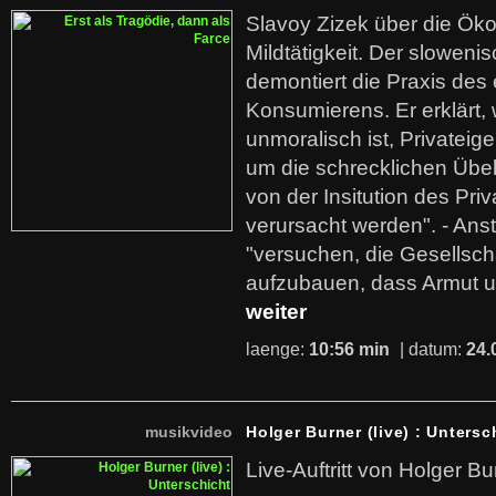
Slavoy Zizek über die Ök
Mildtätigkeit. Der sloweni
demontiert die Praxis des
Konsumierens. Er erklärt,
unmoralisch ist, Privatei
um die schrecklichen Übe
von der Insitution des Pri
verursacht werden". - Ans
"versuchen, die Gesellsch
aufzubauen, dass Armut u
weiter
laenge:
10:56 min
| datum:
24.
musikvideo
Holger Burner (live) : Untersc
Live-Auftritt von Holger Bu