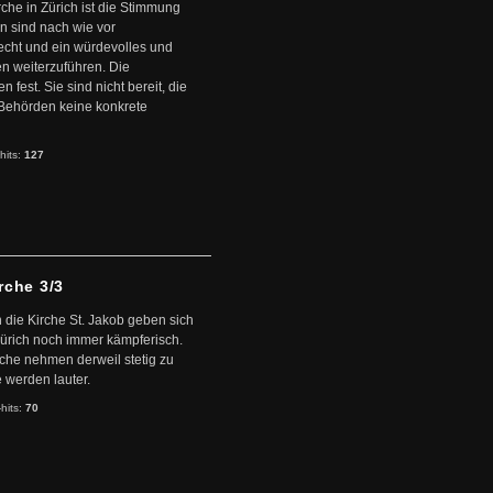
che in Zürich ist die Stimmung
en sind nach wie vor
recht und ein würdevolles und
en weiterzuführen. Die
fest. Sie sind nicht bereit, die
 Behörden keine konkrete
hits:
127
rche 3/3
die Kirche St. Jakob geben sich
Zürich noch immer kämpferisch.
che nehmen derweil stetig zu
 werden lauter.
-hits:
70