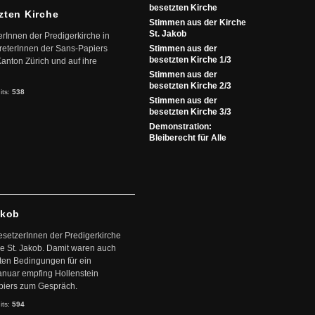
besetzten Kirche
zten Kirche
Stimmen aus der Kirche
St. Jakob
Innen der Predigerkirche in
treterInnen der Sans-Papiers
Stimmen aus der
besetzten Kirche 1/3
anton Zürich und auf ihre
Stimmen aus der
besetzten Kirche 2/3
its:
538
Stimmen aus der
besetzten Kirche 3/3
Demonstration:
Bleiberecht für Alle
akob
setzerInnen der Predigerkirche
che St. Jakob. Damit waren auch
lten Bedingungen für ein
anuar empfing Hollenstein
apiers zum Gespräch.
its:
594