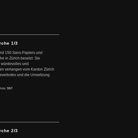
rche 1/3
und 150 Sans-Papiers und
he in Zürich besetzt. Sie
n würdevolles und
nen verlangen vom Kanton Zürich
itsverbotes und die Umsetzung
-hits:
557
rche 2/3