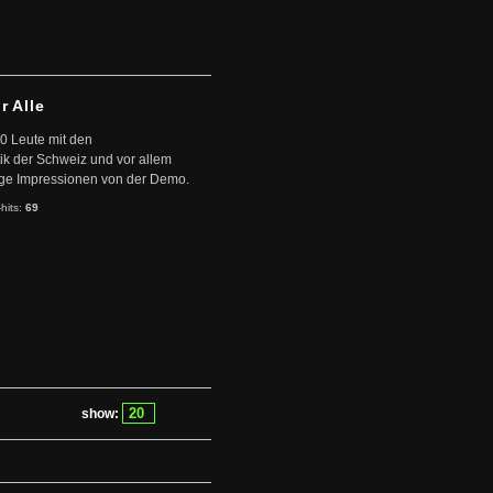
r Alle
0 Leute mit den
ik der Schweiz und vor allem
nige Impressionen von der Demo.
-hits:
69
show: