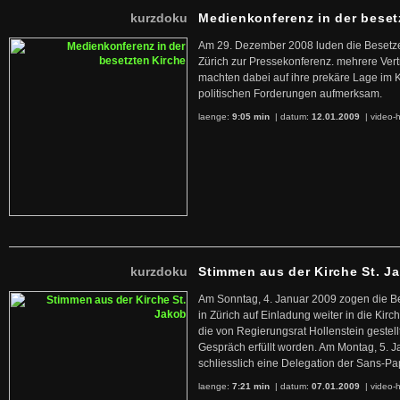
kurzdoku
Medienkonferenz in der beset
Am 29. Dezember 2008 luden die Besetzer
Zürich zur Pressekonferenz. mehrere Ver
machten dabei auf ihre prekäre Lage im K
politischen Forderungen aufmerksam.
laenge:
9:05 min
| datum:
12.01.2009
|
video-h
kurzdoku
Stimmen aus der Kirche St. J
Am Sonntag, 4. Januar 2009 zogen die Be
in Zürich auf Einladung weiter in die Kir
die von Regierungsrat Hollenstein gestel
Gespräch erfüllt worden. Am Montag, 5. J
schliesslich eine Delegation der Sans-P
laenge:
7:21 min
| datum:
07.01.2009
|
video-h