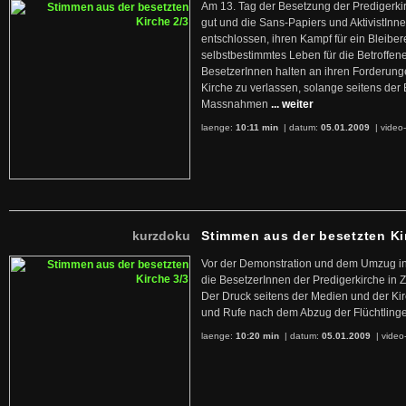
Am 13. Tag der Besetzung der Predigerkir
gut und die Sans-Papiers und AktivistInn
entschlossen, ihren Kampf für ein Bleibe
selbstbestimmtes Leben für die Betroffen
BesetzerInnen halten an ihren Forderungen 
Kirche zu verlassen, solange seitens der
Massnahmen
... weiter
laenge:
10:11 min
| datum:
05.01.2009
|
video-
kurzdoku
Stimmen aus der besetzten Ki
Vor der Demonstration und dem Umzug in 
die BesetzerInnen der Predigerkirche in 
Der Druck seitens der Medien und der Kir
und Rufe nach dem Abzug der Flüchtlinge
laenge:
10:20 min
| datum:
05.01.2009
|
video