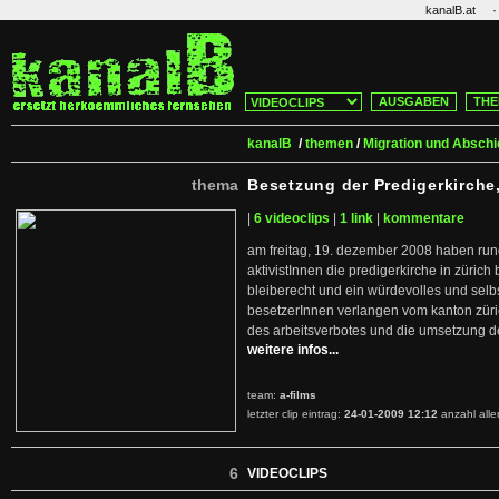
·
kanalB.at
AUSGABEN
THE
kanalB
/
themen
/
Migration und Absch
thema
Besetzung der Predigerkirche
|
6 videoclips
|
1 link
|
kommentare
am freitag, 19. dezember 2008 haben run
aktivistInnen die predigerkirche in zürich 
bleiberecht und ein würdevolles und selb
besetzerInnen verlangen vom kanton züric
des arbeitsverbotes und die umsetzung de
weitere infos...
team:
a-films
letzter clip eintrag:
24-01-2009 12:12
anzahl all
6
VIDEOCLIPS