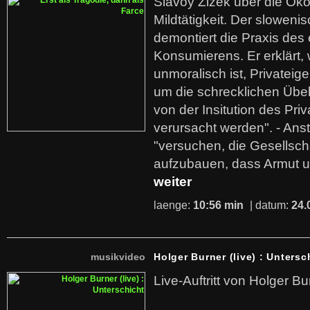
Slavoy Zizek über die Ök
Mildtätigkeit. Der sloweni
demontiert die Praxis des
Konsumierens. Er erklärt,
unmoralisch ist, Privatei
um die schrecklichen Übe
von der Insitution des Pri
verursacht werden". - Ans
"versuchen, die Gesellsch
aufzubauen, dass Armut u
weiter
laenge:
10:56 min
| datum:
24.
musikvideo
Holger Burner (live) : Untersc
Live-Auftritt von Holger Bu