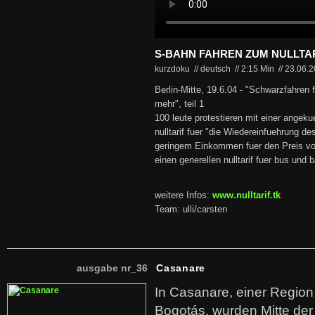
S-BAHN FAHREN ZUM NULLTA
kurzdoku // deutsch
//
2:15 Min
//
23.06.
Berlin-Mitte, 19.6.04 - "Schwarzfahren f
mehr", teil 1
100 leute protestieren mit einer angek
nulltarif fuer "die Wiedereinfuehrung des
geringem Einkommen fuer den Preis von
einen generellen nulltarif fuer bus und 
weitere Infos:
www.nulltarif.tk
Team: ulli/carsten
ausgabe nr_36
Casanare
In Casanare, einer Regio
Bogotás, wurden Mitte der