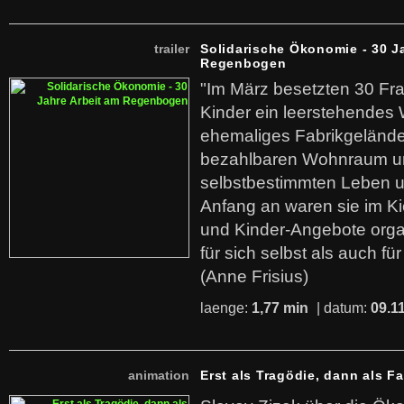
trailer
Solidarische Ökonomie - 30 J
Regenbogen
"Im März besetzten 30 Fr
Kinder ein leerstehende
ehemaliges Fabrikgelände.
bezahlbaren Wohnraum u
selbstbestimmten Leben u
Anfang an waren sie im Kie
und Kinder-Angebote organ
für sich selbst als auch fü
(Anne Frisius)
laenge:
1,77 min
| datum:
09.1
animation
Erst als Tragödie, dann als F