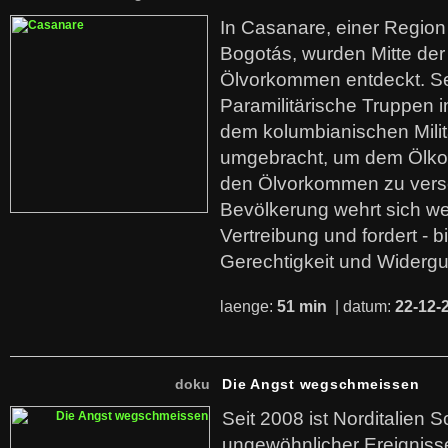
In Casanare, einer Regio
Bogotás, wurden Mitte der
Ölvorkommen entdeckt. S
Paramilitärische Truppen 
dem kolumbianischen Mili
umgebracht, um dem Ölko
den Ölvorkommen zu versc
Bevölkerung wehrt sich we
Vertreibung und fordert - b
Gerechtigkeit und Widerg
laenge:
51 min
| datum:
22-12-
doku
Die Angst wegschmeissen
Seit 2008 ist Norditalien 
ungewöhnlicher Ereigniss