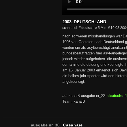
2003, DEUTSCHLAND
schnipsel // deutsch
//
5 Min
//
10.03.20
nach schweren misshandlungen war Dav
1996 von Georgien nach Deutschland g
wurden sie als asylberechtigt anerkann
bundesbeauftragten fuer asyl-angelege
jedoch wieder aufgehoben. die auslaen
der familie die duldung und kuendigte i
am 16. Januar 2003 erhaengt sich Dav
ein halbes jahr spaeter wird den hinter
angekuendigt.
auf kanalB ausgabe nr_22:
deutsche fl
Team: kanalB
ausgabe nr_36
Casanare