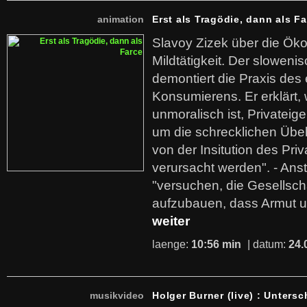
animation
Erst als Tragödie, dann als F
Slavoy Zizek über die Ök
Mildtätigkeit. Der sloweni
demontiert die Praxis des
Konsumierens. Er erklärt,
unmoralisch ist, Privatei
um die schrecklichen Übe
von der Insitution des Pri
verursacht werden". - Ans
"versuchen, die Gesellsch
aufzubauen, dass Armut u
weiter
laenge:
10:56 min
| datum:
24.
musikvideo
Holger Burner (live) : Untersc