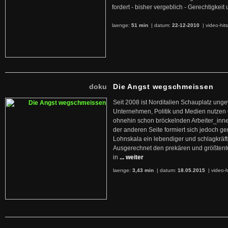
fordert - bisher vergeblich - Gerechtigke
laenge:
51 min
| datum:
22-12-2010
|
video-hit
doku
Die Angst wegschmeissen
Seit 2008 ist Norditalien Schauplatz ung
Unternehmen, Politik und Medien nutzen 
ohnehin schon bröckelnden Arbeiter_inne
der anderen Seite formiert sich jedoch g
Lohnskala ein lebendiger und schlagkräft
Ausgerechnet den prekären und größtente
in
... weiter
laenge:
3,43 min
| datum:
18.05.2015
|
video-h