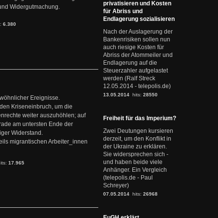
privatisieren und Kosten
it und Widergutmachung.
für Abriss und
Endlagerung sozialisieren
s:
6.380
Nach der Auslagerung der
Bankenrisiken sollen nun
auch riesige Kosten für
Abriss der Atommeiler und
Endlagerung auf die
Steuerzahler aufgelastet
werden (Ralf Streck
12.05.2014 - telepolis.de)
13.05.2014
hits:
28550
ewöhnlicher Ereignisse.
den Kriseneinbruch, um die
nrechte weiter auszuhöhlen; auf
Freiheit für das Imperium?
erade am untersten Ende der
Zwei Deutungen kursieren
iger Widerstand.
derzeit, um den Konflikt in
ils migrantischen Arbeiter_innen
der Ukraine zu erklären.
Sie widersprechen sich -
und haben beide viele
its:
17.965
Anhänger. Ein Vergleich
(telepolis.de - Paul
Schreyer)
07.05.2014
hits:
26968
EuGH erklärt