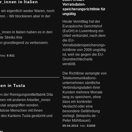
r_innen in Italien
Vorratsdaten-
speicherungsrichtlinie für
 wir eigentlich weder Waren, noch
ungültig
en. - Wir blockieren aber in der
Heute Vormittag hat der
Europäische Gerichtshof
(EuGH) in Luxemburg ein
r_innen in Italien haben es in den
Urteil verkündet, nach dem
te Streiks ihre
die EU-
n grundlegend zu verbessern.
Vorratsdatenspeicherungs-
richtlinie von 2006 ungültig
ist, weil sie gegen die EU-
-hits:
9.921
Grundrechtecharta
verstößt.
Die Richtlinie verlangte von
Telekommunikations-
unternehmen sämtliche
nen in Tusla
Verbindungsdaten ihrer
Kunden mehrere Monate
en der Reinigungsmittelfabrik Dita
lang zu speichern, ohne
mmen mit anderen Arbeiter_innen
dass ein konkreter
rutal angegriffen worden.
Verdacht oder eine
eitslose Menschen mit ihnen
besondere Gefährdung
 des Kantons Tusla gestürmt und
vorliegt. (telepolis.de -
Peter Mühlbauer)
09.04.2014
hits:
31830
ter