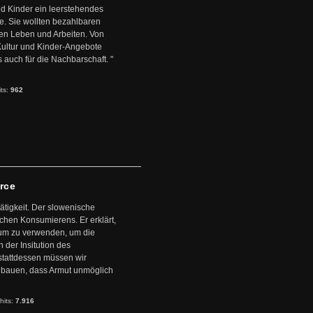
d Kinder ein leerstehendes
. Sie wollten bezahlbaren
en Leben und Arbeiten. Von
 Kultur und Kinder-Angebote
s auch für die Nachbarschaft. "
its:
962
arce
ätigkeit. Der slowenische
schen Konsumierens. Er erklärt,
ntum zu verwenden, um die
der Insitution des
stattdessen müssen wir
zubauen, dass Armut unmöglich
hits:
7.916