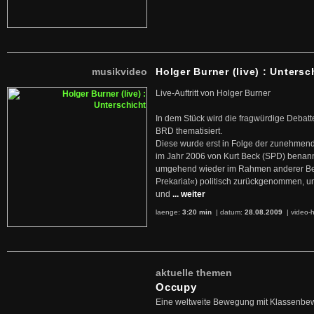
musikvideo
Holger Burner (live) : Untersc
Live-Auftritt von Holger Burner
In dem Stück wird die fragwürdige Debatt
BRD thematisiert.
Diese wurde erst in Folge der zunehmen
im Jahr 2006 von Kurt Beck (SPD) benan
umgehend wieder im Rahmen anderer Beg
Prekariat«) politisch zurückgenommen, 
und
... weiter
laenge:
3:20 min
| datum:
28.08.2009
|
video-h
aktuelle themen
Occupy
Eine weltweite Bewegung mit Klassenbe