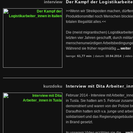
interview
Der Kampf der Logistikarbeite
>>Wenn wir Streikposten machen, dürften
Produktionsmittel noch Menschen blockier
totalen Illegalität alles.<<
Die (meist migrantischen) Logistikarbeite
letzten vier Jahren geschafft, durch militan
menschenunwürdigen Arbeitsbedingunge
Während sie früher regelmäßig
... weiter
laenge:
61,77 min
| datum:
10.04.2014
|
video
kurzdoku
Interview mit Dita Arbeiter_in
Februar 2014 - Interview mit Arbeiter_inn
in Tusla. Sie hatten am 5. Februar zusa
demonstriert und waren von der Polizei b
Daraufhin hatten sich v.a. junge und arb
solidarisiert und das Regierungsgebäude
in Brand gesetzt.
In unserem Video erzählen sie die
... wei