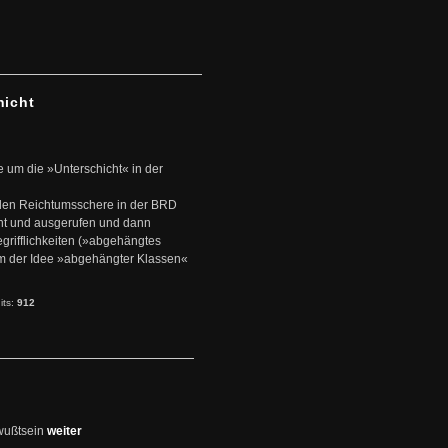
hicht
e um die »Unterschicht« in der
den Reichtumsschere in der BRD
nt und ausgerufen und dann
rifflichkeiten (»abgehängtes
um der Idee »abgehängter Klassen«
its:
912
wußtsein
weiter