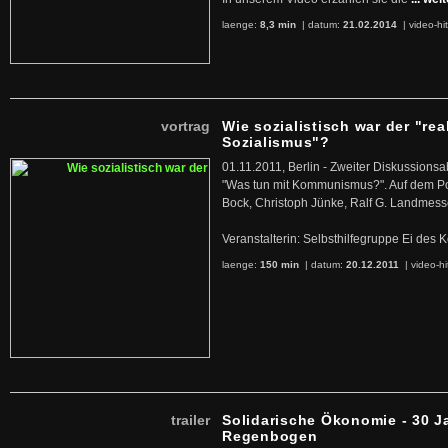
laenge:
8,3 min
| datum:
21.02.2014
|
video-hi
vortrag
Wie sozialistisch war der "rea
Sozialismus"?
01.11.2011, Berlin - Zweiter Diskussions
"Was tun mit Kommunismus?". Auf dem Po
Bock, Christoph Jünke, Ralf G. Landmess
Veranstalterin: Selbsthilfegruppe Ei de
laenge:
150 min
| datum:
20.12.2011
|
video-hi
trailer
Solidarische Ökonomie - 30 J
Regenbogen