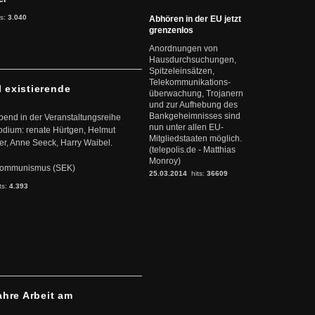
ts:
3.040
Abhören in der EU jetzt
grenzenlos
Anordnungen von
Hausdurchsuchungen,
Spitzeleinsätzen,
Telekommunikations-
l existierende
überwachung, Trojanern
und zur Aufhebung des
Bankgeheimnisses sind
abend in der Veranstaltungsreihe
nun unter allen EU-
dium: renate Hürtgen, Helmut
Mitgliedstaaten möglich.
er, Anne Seeck, Harry Waibel.
(telepolis.de - Matthias
Monroy)
s Kommunismus (SEK)
25.03.2014
hits:
36609
ts:
4.393
ahre Arbeit am