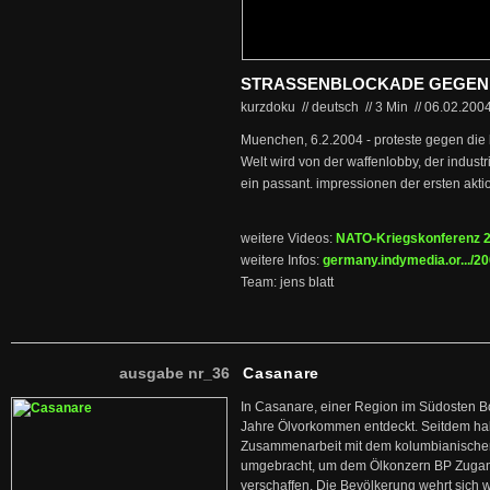
STRASSENBLOCKADE GEGEN 
kurzdoku // deutsch
//
3 Min
//
06.02.200
Muenchen, 6.2.2004 - proteste gegen die 
Welt wird von der waffenlobby, der indust
ein passant. impressionen der ersten akti
weitere Videos:
NATO-Kriegskonferenz 
weitere Infos:
germany.indymedia.or.../2
Team: jens blatt
ausgabe nr_36
Casanare
In Casanare, einer Region im Südosten B
Jahre Ölvorkommen entdeckt. Seitdem hab
Zusammenarbeit mit dem kolumbianischen
umgebracht, um dem Ölkonzern BP Zuga
verschaffen. Die Bevölkerung wehrt sich 