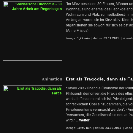
"Im März besetzten 30 Frauen, Männer un
Wohnhaus und ehemaliges Fabrikgelände
Wohnraum und Platz zum selbstbestimmt
Anfang an waren sie im Kiez aktiv: Kino,
organisierten sie sowohl für sich selbst al
(Anne Frisius)
laenge:
1,77 min
| datum:
09.11.2011
|
video-h
animation
Erst als Tragödie, dann als F
Slavoy Zizek über die Ökonomie der Mildt
Philosoph demontiert die Praxis des ethi
weshalb "es unmoralisch ist, Privateige
schrecklichen Übel einzudämmen, die von 
Privateigentums verursacht werden". - An
"versuchen, die Gesellschaft so neu auf
wird."
... weiter
laenge:
10:56 min
| datum:
24.02.2011
|
video-