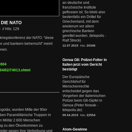
an deutsche und
französische Institute
geflossen ist. So blieb also
bestenfalls ein Drittel für
Griechenland, mit dem
DIE NATO
wiederum vor allem
4
//
Hits: 129
griechische Banken
gerettet wurden. (telepolis -
kriegskonferenz der NATO. "diese
Ralf Streck)
rie und bankern beherrscht" meint
12.07.2015
hits:
20346
onen.
Genua G8: Polizei-Folter in
2004
Italien jetzt vom Gericht
bestätigt
004/02/74013.shtml
Der Europäische
Gerichtshof für
Menschenrechte
entscheidet gegen das
Vorgehen der italienischen
Polizei beim G8-Gipfel in
Genua (Peter Nowak -
ogotás, wurden Mitte der 90er
telepolis.de)
en Paramilitärische Truppen in
09.04.2015
hits:
22554
 Militär 2.600 Menschen
ng zu den Ölvorkommen zu
Atom-Gewinne
weiter gegen ihre Vertreibung und