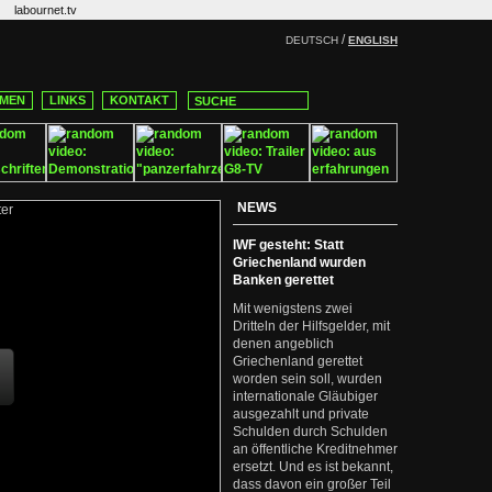
labournet.tv
/
DEUTSCH
ENGLISH
MEN
LINKS
KONTAKT
NEWS
IWF gesteht: Statt
Griechenland wurden
Banken gerettet
Mit wenigstens zwei
Dritteln der Hilfsgelder, mit
denen angeblich
Griechenland gerettet
worden sein soll, wurden
internationale Gläubiger
ausgezahlt und private
Schulden durch Schulden
an öffentliche Kreditnehmer
ersetzt. Und es ist bekannt,
dass davon ein großer Teil