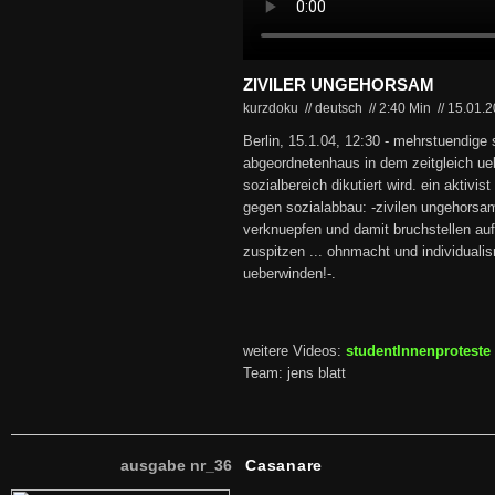
ZIVILER UNGEHORSAM
kurzdoku // deutsch
//
2:40 Min
//
15.01.
Berlin, 15.1.04, 12:30 - mehrstuendige
abgeordnetenhaus in dem zeitgleich ue
sozialbereich dikutiert wird. ein aktivi
gegen sozialabbau: -zivilen ungehorsa
verknuepfen und damit bruchstellen au
zuspitzen ... ohnmacht und individualis
ueberwinden!-.
weitere Videos:
studentInnenproteste 
Team: jens blatt
ausgabe nr_36
Casanare