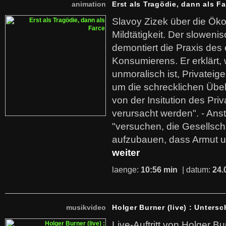
animation
Erst als Tragödie, dann als F
Slavoy Zizek über die Ök
Mildtätigkeit. Der sloweni
demontiert die Praxis des
Konsumierens. Er erklärt,
unmoralisch ist, Privatei
um die schrecklichen Übe
von der Insitution des Pri
verursacht werden". - Ans
"versuchen, die Gesellsch
aufzubauen, dass Armut u
weiter
laenge:
10:56 min
| datum:
24.
musikvideo
Holger Burner (live) : Untersc
Live-Auftritt von Holger Bu