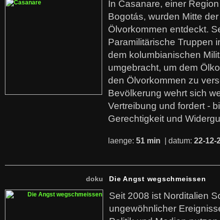
In Casanare, einer Regio
Bogotás, wurden Mitte der
Ölvorkommen entdeckt. S
Paramilitärische Truppen 
dem kolumbianischen Mili
umgebracht, um dem Ölko
den Ölvorkommen zu versc
Bevölkerung wehrt sich we
Vertreibung und fordert - b
Gerechtigkeit und Widerg
laenge:
51 min
| datum:
22-12-
doku
Die Angst wegschmeissen
Seit 2008 ist Norditalien 
ungewöhnlicher Ereigniss