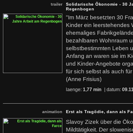
trailer
Solidarische Ökonomie - 30 J
Regenbogen
"Im März besetzten 30 Fr
Kinder ein leerstehende
ehemaliges Fabrikgelände.
bezahlbaren Wohnraum u
selbstbestimmten Leben u
Anfang an waren sie im Kie
und Kinder-Angebote organ
für sich selbst als auch fü
(Anne Frisius)
laenge:
1,77 min
| datum:
09.1
animation
Erst als Tragödie, dann als F
Slavoy Zizek über die Ök
Mildtätigkeit. Der sloweni