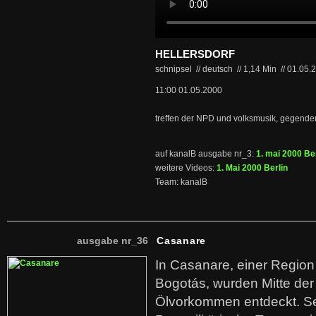
HELLERSDORF
schnipsel // deutsch
//
1,14 Min
//
01.05.
11:00 01.05.2000
treffen der NPD und volksmusik, gegend
auf kanalB ausgabe nr_3:
1. mai 2000 Ber
weitere Videos:
1. Mai 2000 Berlin
Team: kanalB
ausgabe nr_36
Casanare
In Casanare, einer Regio
Bogotás, wurden Mitte der
Ölvorkommen entdeckt. S