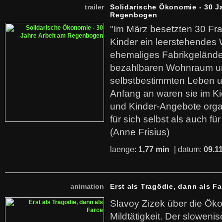
trailer
Solidarische Ökonomie - 30 J
Regenbogen
"Im März besetzten 30 Fr
Kinder ein leerstehende
ehemaliges Fabrikgelände.
bezahlbaren Wohnraum u
selbstbestimmten Leben u
Anfang an waren sie im Kie
und Kinder-Angebote organ
für sich selbst als auch fü
(Anne Frisius)
laenge:
1,77 min
| datum:
09.1
animation
Erst als Tragödie, dann als F
Slavoy Zizek über die Ök
Mildtätigkeit. Der sloweni