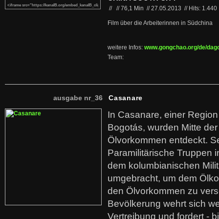
//
//
76,1 Min
//
27.05.2013
//
Hits: 1.440
Film über die Arbeiterinnen in Südchina
weitere Infos:
www.gongchao.org/de/dag
Team:
ausgabe nr_36
Casanare
In Casanare, einer Regio
Bogotás, wurden Mitte der
Ölvorkommen entdeckt. S
Paramilitärische Truppen 
dem kolumbianischen Mili
umgebracht, um dem Ölko
den Ölvorkommen zu versc
Bevölkerung wehrt sich we
Vertreibung und fordert - b