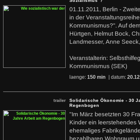
Sozialismus"?
01.11.2011, Berlin - Zwei
in der Veranstaltungsreihe
Kommunismus?". Auf dem
Hürtgen, Helmut Bock, Chr
Landmesser, Anne Seeck, 
Veranstalterin: Selbsthilf
Kommunismus (SEK)
laenge:
150 min
| datum:
20.12
trailer
Solidarische Ökonomie - 30 J
Regenbogen
"Im März besetzten 30 Fr
Kinder ein leerstehende
ehemaliges Fabrikgelände.
bezahlbaren Wohnraum u