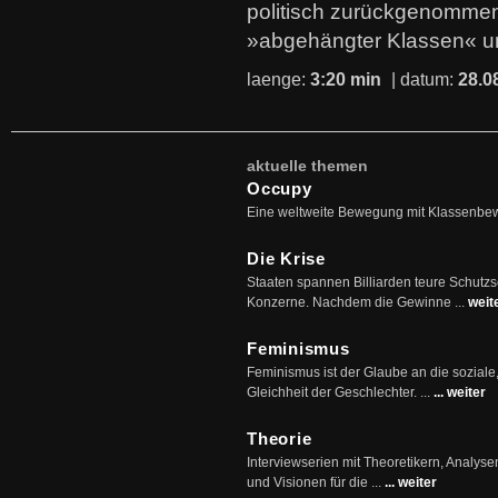
politisch zurückgenommen
»abgehängter Klassen« u
laenge:
3:20 min
| datum:
28.0
aktuelle themen
Occupy
Eine weltweite Bewegung mit Klassenbe
Die Krise
Staaten spannen Billiarden teure Schutz
Konzerne. Nachdem die Gewinne ...
weit
Feminismus
Feminismus ist der Glaube an die soziale
Gleichheit der Geschlechter. ...
... weiter
Theorie
Interviewserien mit Theoretikern, Analys
und Visionen für die ...
... weiter