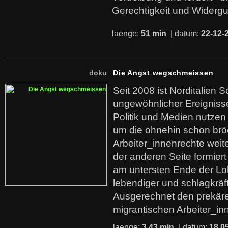
Gerechtigkeit und Widerg
laenge:
51 min
| datum:
22-12-
doku
Die Angst wegschmeissen
Seit 2008 ist Norditalien 
ungewöhnlicher Ereigniss
Politik und Medien nutzen
um die ohnehin schon br
Arbeiter_innenrechte weit
der anderen Seite formier
am untersten Ende der Lo
lebendiger und schlagkräf
Ausgerechnet den prekäre
migrantischen Arbeiter_in
laenge:
3,43 min
| datum:
18.0