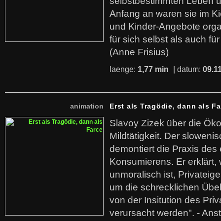
selbstbestimmten Leben u
Anfang an waren sie im Kie
und Kinder-Angebote organ
für sich selbst als auch fü
(Anne Frisius)
laenge:
1,77 min
| datum:
09.1
animation
Erst als Tragödie, dann als F
Slavoy Zizek über die Ök
Mildtätigkeit. Der sloweni
demontiert die Praxis des
Konsumierens. Er erklärt,
unmoralisch ist, Privatei
um die schrecklichen Übe
von der Insitution des Pri
verursacht werden". - Ans