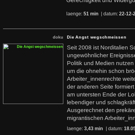
Gerechtigkeit und Widerg
laenge:
51 min
| datum:
22-12-
doku
Die Angst wegschmeissen
Seit 2008 ist Norditalien 
ungewöhnlicher Ereigniss
Politik und Medien nutzen
um die ohnehin schon br
Arbeiter_innenrechte weit
der anderen Seite formier
am untersten Ende der Lo
lebendiger und schlagkräf
Ausgerechnet den prekäre
migrantischen Arbeiter_in
laenge:
3,43 min
| datum:
18.0