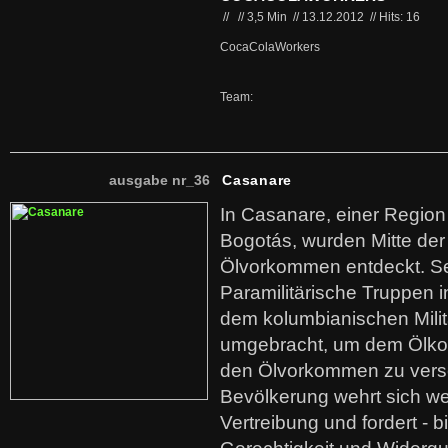
//
//
3,5 Min
//
13.12.2012
//
Hits: 16
CocaColaWorkers
Team:
ausgabe nr_36
Casanare
In Casanare, einer Regio
Bogotás, wurden Mitte der
Ölvorkommen entdeckt. S
Paramilitärische Truppen 
dem kolumbianischen Mili
umgebracht, um dem Ölko
den Ölvorkommen zu versc
Bevölkerung wehrt sich we
Vertreibung und fordert - b