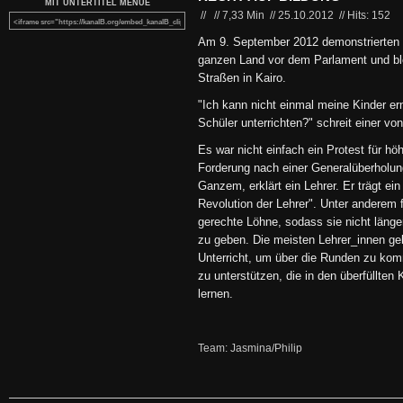
MIT UNTERTITEL MENUE
//
//
7,33 Min
//
25.10.2012
//
Hits: 152
Am 9. September 2012 demonstrierten
ganzen Land vor dem Parlament und blo
Straßen in Kairo.
"Ich kann nicht einmal meine Kinder ern
Schüler unterrichten?" schreit einer vo
Es war nicht einfach ein Protest für hö
Forderung nach einer Generalüberholu
Ganzem, erklärt ein Lehrer. Er trägt ein 
Revolution der Lehrer". Unter anderem 
gerechte Löhne, sodass sie nicht läng
zu geben. Die meisten Lehrer_innen ge
Unterricht, um über die Runden zu ko
zu unterstützen, die in den überfüllte
lernen.
Team: Jasmina/Philip