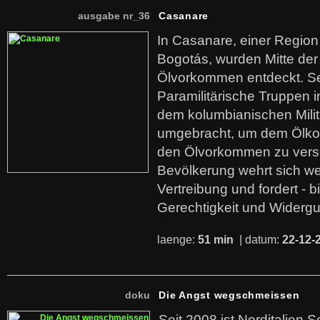
ausgabe nr_36
Casanare
In Casanare, einer Regio
Bogotás, wurden Mitte der
Ölvorkommen entdeckt. S
Paramilitärische Truppen 
dem kolumbianischen Mili
umgebracht, um dem Ölko
den Ölvorkommen zu versc
Bevölkerung wehrt sich we
Vertreibung und fordert - b
Gerechtigkeit und Widerg
laenge:
51 min
| datum:
22-12-
doku
Die Angst wegschmeissen
Seit 2008 ist Norditalien 