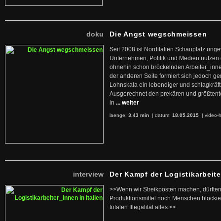
doku
Die Angst wegschmeissen
Seit 2008 ist Norditalien Schauplatz ung
Unternehmen, Politik und Medien nutzen 
ohnehin schon bröckelnden Arbeiter_inne
der anderen Seite formiert sich jedoch g
Lohnskala ein lebendiger und schlagkräft
Ausgerechnet den prekären und größtente
in
... weiter
laenge:
3,43 min
| datum:
18.05.2015
|
video-h
interview
Der Kampf der Logistikarbeite
>>Wenn wir Streikposten machen, dürften
Produktionsmittel noch Menschen blockier
totalen Illegalität alles.<<