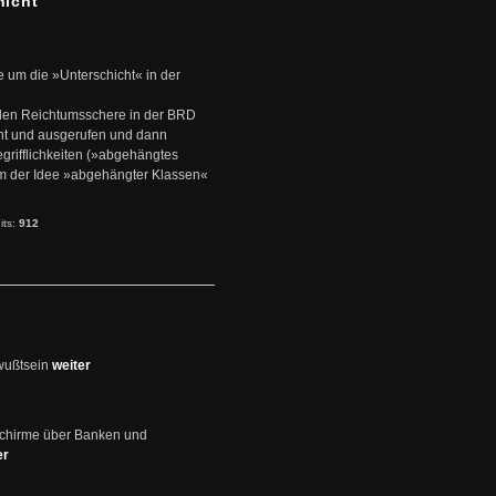
hicht
e um die »Unterschicht« in der
den Reichtumsschere in der BRD
nt und ausgerufen und dann
rifflichkeiten (»abgehängtes
um der Idee »abgehängter Klassen«
its:
912
wußtsein
weiter
schirme über Banken und
er