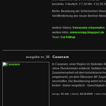
kurzdoku // deutsch
//
7,16 Min
//
31.05.
Berlin, Besetzung der Schlesischen Strass
Veröffentlichung des neuen Berliner Miets
weitere Videos:
freiraeume erkaempfen
weitere Infos:
mietenstopp.blogsport.de
Team:
Cut Killhup
ausgabe nr_36
Casanare
In Casanare, einer Region im Südosten B
Jahre Ölvorkommen entdeckt. Seitdem hab
Zusammenarbeit mit dem kolumbianischen
umgebracht, um dem Ölkonzern BP Zuga
verschaffen. Die Bevölkerung wehrt sich 
fordert - bisher vergeblich - Gerechtigke
laenge:
51 min
| datum:
22-12-2010
|
video-hit