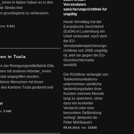
r_innen in Italien haben es in den
Vorratsdaten-
te Streiks ihre
speicherungsrichtlinie für
n grundlegend zu verbessern.
ungültig
Heute Vormittag hat der
-hits:
9.921
Europäische Gerichtshof
(EuGH) in Luxemburg ein
Urteil verkündet, nach dem
die EU-
Vorratsdatenspeicherungs-
richtlinie von 2006 ungültig
ist, weil sie gegen die EU-
nen in Tusla
Grundrechtecharta
verstößt.
en der Reinigungsmittelfabrik Dita
mmen mit anderen Arbeiter_innen
Die Richtlinie verlangte von
rutal angegriffen worden.
Telekommunikations-
eitslose Menschen mit ihnen
unternehmen sämtliche
 des Kantons Tusla gestürmt und
Verbindungsdaten ihrer
Kunden mehrere Monate
lang zu speichern, ohne
dass ein konkreter
ter
Verdacht oder eine
ts:
3.040
besondere Gefährdung
vorliegt. (telepolis.de -
Peter Mühlbauer)
09.04.2014
hits:
31835