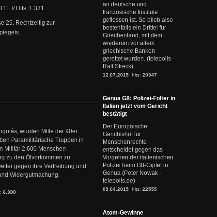
an deutsche und
2011
//
Hits: 1.331
französische Institute
geflossen ist. So blieb also
e 25. Rechtzeitig zur
bestenfalls ein Drittel für
piegels.
Griechenland, mit dem
wiederum vor allem
griechische Banken
gerettet wurden. (telepolis -
Ralf Streck)
12.07.2015
hits:
20347
Genua G8: Polizei-Folter in
Italien jetzt vom Gericht
bestätigt
Der Europäische
ogotás, wurden Mitte der 90er
Gerichtshof für
en Paramilitärische Truppen in
Menschenrechte
 Militär 2.600 Menschen
entscheidet gegen das
ng zu den Ölvorkommen zu
Vorgehen der italienischen
Polizei beim G8-Gipfel in
weiter gegen ihre Vertreibung und
Genua (Peter Nowak -
it und Widergutmachung.
telepolis.de)
09.04.2015
hits:
22555
s:
6.380
Atom-Gewinne