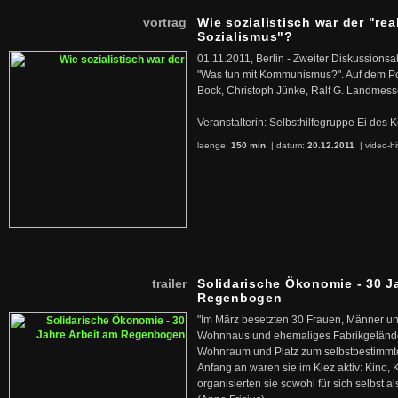
vortrag
Wie sozialistisch war der "rea
Sozialismus"?
01.11.2011, Berlin - Zweiter Diskussions
"Was tun mit Kommunismus?". Auf dem Po
Bock, Christoph Jünke, Ralf G. Landmess
Veranstalterin: Selbsthilfegruppe Ei de
laenge:
150 min
| datum:
20.12.2011
|
video-hi
trailer
Solidarische Ökonomie - 30 J
Regenbogen
"Im März besetzten 30 Frauen, Männer un
Wohnhaus und ehemaliges Fabrikgelände
Wohnraum und Platz zum selbstbestimmt
Anfang an waren sie im Kiez aktiv: Kino,
organisierten sie sowohl für sich selbst al