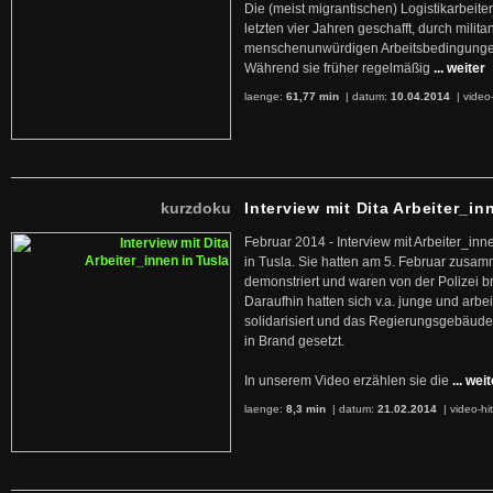
Die (meist migrantischen) Logistikarbeite
letzten vier Jahren geschafft, durch militan
menschenunwürdigen Arbeitsbedingunge
Während sie früher regelmäßig
... weiter
laenge:
61,77 min
| datum:
10.04.2014
|
video
kurzdoku
Interview mit Dita Arbeiter_in
Februar 2014 - Interview mit Arbeiter_inn
in Tusla. Sie hatten am 5. Februar zusa
demonstriert und waren von der Polizei b
Daraufhin hatten sich v.a. junge und arb
solidarisiert und das Regierungsgebäude
in Brand gesetzt.
In unserem Video erzählen sie die
... wei
laenge:
8,3 min
| datum:
21.02.2014
|
video-hi