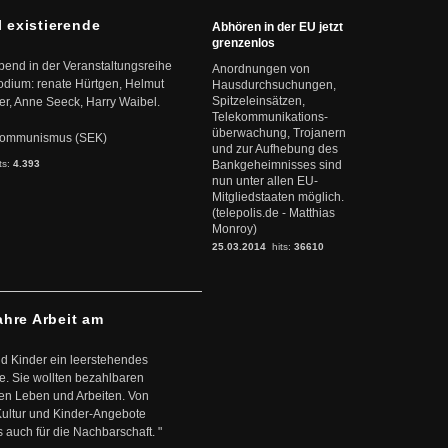
l existierende
Abhören in der EU jetzt
grenzenlos
abend in der Veranstaltungsreihe
Anordnungen von
dium: renate Hürtgen, Helmut
Hausdurchsuchungen,
Spitzeleinsätzen,
er, Anne Seeck, Harry Waibel.
Telekommunikations-
überwachung, Trojanern
s Kommunismus (SEK)
und zur Aufhebung des
ts:
4.393
Bankgeheimnisses sind
nun unter allen EU-
Mitgliedstaaten möglich.
(telepolis.de - Matthias
Monroy)
25.03.2014
hits:
36610
ahre Arbeit am
d Kinder ein leerstehendes
. Sie wollten bezahlbaren
en Leben und Arbeiten. Von
 Kultur und Kinder-Angebote
s auch für die Nachbarschaft. "