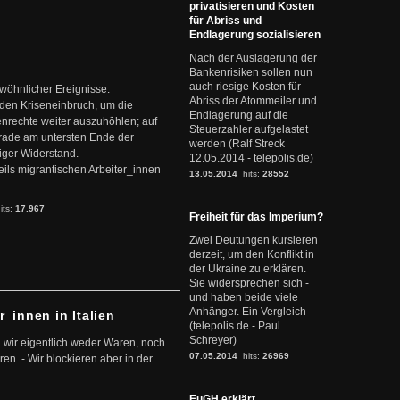
privatisieren und Kosten
für Abriss und
Endlagerung sozialisieren
Nach der Auslagerung der
Bankenrisiken sollen nun
auch riesige Kosten für
ewöhnlicher Ereignisse.
Abriss der Atommeiler und
den Kriseneinbruch, um die
Endlagerung auf die
nrechte weiter auszuhöhlen; auf
Steuerzahler aufgelastet
erade am untersten Ende der
werden (Ralf Streck
iger Widerstand.
12.05.2014 - telepolis.de)
ils migrantischen Arbeiter_innen
13.05.2014
hits:
28552
its:
17.967
Freiheit für das Imperium?
Zwei Deutungen kursieren
derzeit, um den Konflikt in
der Ukraine zu erklären.
Sie widersprechen sich -
und haben beide viele
Anhänger. Ein Vergleich
r_innen in Italien
(telepolis.de - Paul
Schreyer)
 wir eigentlich weder Waren, noch
07.05.2014
hits:
26969
en. - Wir blockieren aber in der
EuGH erklärt