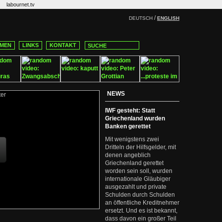
labournet.tv
/
DEUTSCH
ENGLISH
MEN
LINKS
KONTAKT
NEWS
IWF gesteht: Statt
Griechenland wurden
Banken gerettet
Mit wenigstens zwei
Dritteln der Hilfsgelder, mit
denen angeblich
Griechenland gerettet
worden sein soll, wurden
internationale Gläubiger
ausgezahlt und private
Schulden durch Schulden
an öffentliche Kreditnehmer
ersetzt. Und es ist bekannt,
dass davon ein großer Teil