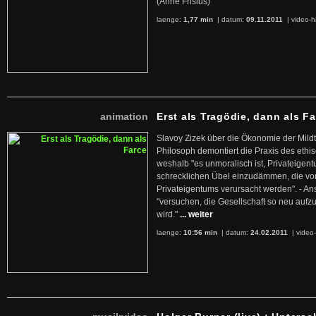
(Anne Frisius)
laenge:
1,77 min
| datum:
09.11.2011
|
video-h
animation
Erst als Tragödie, dann als F
Slavoy Zizek über die Ökonomie der Mildt
Philosoph demontiert die Praxis des ethi
weshalb "es unmoralisch ist, Privateige
schrecklichen Übel einzudämmen, die von 
Privateigentums verursacht werden". - An
"versuchen, die Gesellschaft so neu auf
wird."
... weiter
laenge:
10:56 min
| datum:
24.02.2011
|
video-