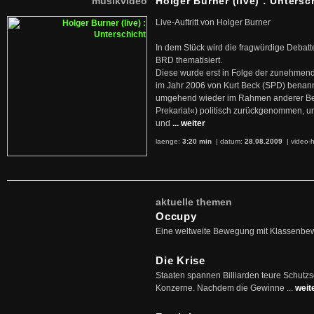
musikvideo
Holger Burner (live) : Untersc
Live-Auftritt von Holger Burner
In dem Stück wird die fragwürdige Debatt
BRD thematisiert.
Diese wurde erst in Folge der zunehmen
im Jahr 2006 von Kurt Beck (SPD) benan
umgehend wieder im Rahmen anderer Beg
Prekariat«) politisch zurückgenommen, 
und
... weiter
laenge:
3:20 min
| datum:
28.08.2009
|
video-h
aktuelle themen
Occupy
Eine weltweite Bewegung mit Klassenbe
Die Krise
Staaten spannen Billiarden teure Schutz
Konzerne. Nachdem die Gewinne ...
weit