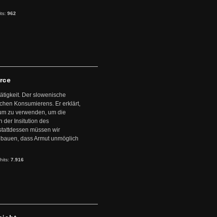
its:
962
arce
ätigkeit. Der slowenische
schen Konsumierens. Er erklärt,
ntum zu verwenden, um die
der Insitution des
stattdessen müssen wir
zubauen, dass Armut unmöglich
hits:
7.916