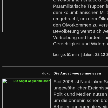
Paramilitärische Truppen 
dem kolumbianischen Mili
umgebracht, um dem Ölko
den Ölvorkommen zu versc
Bevölkerung wehrt sich we
Vertreibung und fordert - b
Gerechtigkeit und Widerg
laenge:
51 min
| datum:
22-12-
doku
Die Angst wegschmeissen
Seit 2008 ist Norditalien 
ungewöhnlicher Ereigniss
Politik und Medien nutzen
um die ohnehin schon br
Arbeiter_innenrechte weit