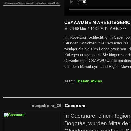
CSAAWU BEIM ARBEITSGERIC
//
//
9,98 Min
//
14.02.2011
//
Hits: 333
Im Robertson Schlachthof in Cape Town 
Stunden Schichten. Sie verdienen 300 
weniger als sie zum Leben brauchen. 
Kollegen ausgesperrt. Sie klagen vor d
Gewerkschaft CSAAWU wurde bei diese
und dem Mawubuye Land Rights Move
Team:
Tristam Atkins
ausgabe nr_36
Casanare
In Casanare, einer Regio
Bogotás, wurden Mitte der
Ölvorkommen entdeckt. S