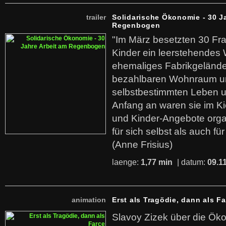
trailer
Solidarische Ökonomie - 30 J
Regenbogen
"Im März besetzten 30 Fr
Kinder ein leerstehende
ehemaliges Fabrikgelände.
bezahlbaren Wohnraum u
selbstbestimmten Leben u
Anfang an waren sie im Kie
und Kinder-Angebote organ
für sich selbst als auch fü
(Anne Frisius)
laenge:
1,77 min
| datum:
09.1
animation
Erst als Tragödie, dann als F
Slavoy Zizek über die Ök