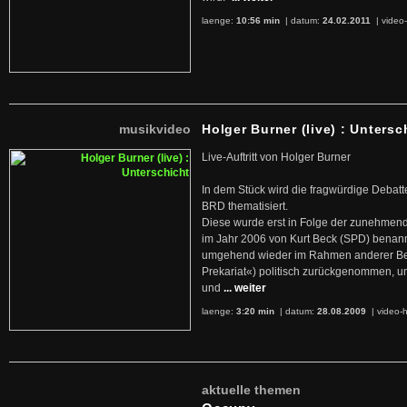
laenge:
10:56 min
| datum:
24.02.2011
|
video-
musikvideo
Holger Burner (live) : Untersc
Live-Auftritt von Holger Burner
In dem Stück wird die fragwürdige Debatt
BRD thematisiert.
Diese wurde erst in Folge der zunehmen
im Jahr 2006 von Kurt Beck (SPD) benan
umgehend wieder im Rahmen anderer Beg
Prekariat«) politisch zurückgenommen, 
und
... weiter
laenge:
3:20 min
| datum:
28.08.2009
|
video-h
aktuelle themen