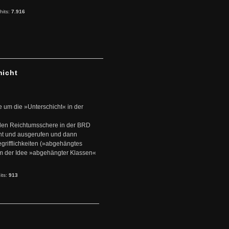
hits:
7.916
hicht
e um die »Unterschicht« in der
den Reichtumsschere in der BRD
nt und ausgerufen und dann
rifflichkeiten (»abgehängtes
um der Idee »abgehängter Klassen«
its:
913