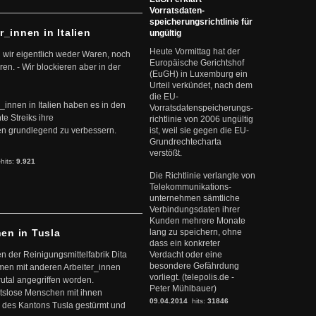
Vorratsdaten-
speicherungsrichtlinie für
r_innen in Italien
ungültig
Heute Vormittag hat der
 wir eigentlich weder Waren, noch
Europäische Gerichtshof
en. - Wir blockieren aber in der
(EuGH) in Luxemburg ein
Urteil verkündet, nach dem
die EU-
r_innen in Italien haben es in den
Vorratsdatenspeicherungs-
te Streiks ihre
richtlinie von 2006 ungültig
n grundlegend zu verbessern.
ist, weil sie gegen die EU-
Grundrechtecharta
verstößt.
-hits:
9.921
Die Richtlinie verlangte von
Telekommunikations-
unternehmen sämtliche
Verbindungsdaten ihrer
Kunden mehrere Monate
nen in Tusla
lang zu speichern, ohne
dass ein konkreter
en der Reinigungsmittelfabrik Dita
Verdacht oder eine
besondere Gefährdung
mmen mit anderen Arbeiter_innen
vorliegt. (telepolis.de -
rutal angegriffen worden.
Peter Mühlbauer)
eitslose Menschen mit ihnen
09.04.2014
hits:
31846
 des Kantons Tusla gestürmt und