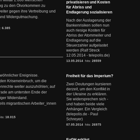
 Militär 2.600 Menschen
privatisieren und Kosten
ng zu den Ölvorkommen zu
für Abriss und
weiter gegen ihre Vertreibung und
Endlagerung sozialisieren
it und Widergutmachung.
Nach der Auslagerung der
Bankenrisiken sollen nun
s:
6.385
auch riesige Kosten für
Abriss der Atommeiler und
Endlagerung auf die
Steuerzahler aufgelastet
werden (Ralf Streck
12.05.2014 - telepolis.de)
13.05.2014
hits:
28559
ewöhnlicher Ereignisse.
Freiheit für das Imperium?
den Kriseneinbruch, um die
Zwei Deutungen kursieren
nrechte weiter auszuhöhlen; auf
derzeit, um den Konflikt in
erade am untersten Ende der
der Ukraine zu erklären.
iger Widerstand.
Sie widersprechen sich -
ils migrantischen Arbeiter_innen
und haben beide viele
Anhänger. Ein Vergleich
(telepolis.de - Paul
its:
18.015
Schreyer)
07.05.2014
hits:
26975
EuGH erklärt