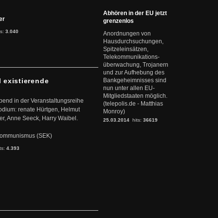
Abhören in der EU jetzt
ter
grenzenlos
ts:
3.040
Anordnungen von
Hausdurchsuchungen,
Spitzeleinsätzen,
Telekommunikations-
überwachung, Trojanern
und zur Aufhebung des
l existierende
Bankgeheimnisses sind
nun unter allen EU-
Mitgliedstaaten möglich.
abend in der Veranstaltungsreihe
(telepolis.de - Matthias
dium: renate Hürtgen, Helmut
Monroy)
er, Anne Seeck, Harry Waibel.
25.03.2014
hits:
36619
s Kommunismus (SEK)
ts:
4.393