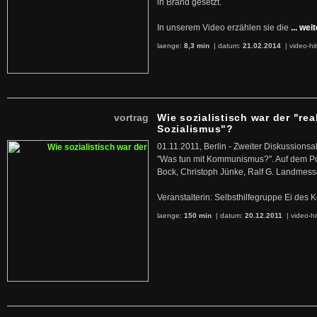
in Brand gesetzt.
In unserem Video erzählen sie die
... wei
laenge:
8,3 min
| datum:
21.02.2014
|
video-hi
vortrag
Wie sozialistisch war der "rea
Sozialismus"?
01.11.2011, Berlin - Zweiter Diskussions
"Was tun mit Kommunismus?". Auf dem Po
Bock, Christoph Jünke, Ralf G. Landmess
Veranstalterin: Selbsthilfegruppe Ei de
laenge:
150 min
| datum:
20.12.2011
|
video-hi