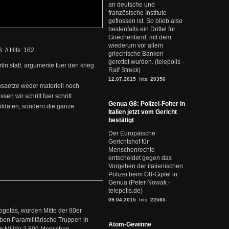
an deutsche und
französische Institute
geflossen ist. So blieb also
bestenfalls ein Drittel für
Griechenland, mit dem
wiederum vor allem
03
//
Hits: 162
griechische Banken
gerettet wurden. (telepolis -
in statt. argumente fuer den krieg
Ralf Streck)
12.07.2015
hits:
20356
nsaetze weder materiell noch
n wir schritt fuer schritt
Genua G8: Polizei-Folter in
oldaten, sondern die ganze
Italien jetzt vom Gericht
bestätigt
Der Europäische
Gerichtshof für
Menschenrechte
entscheidet gegen das
Vorgehen der italienischen
Polizei beim G8-Gipfel in
Genua (Peter Nowak -
telepolis.de)
09.04.2015
hits:
22565
ogotás, wurden Mitte der 90er
en Paramilitärische Truppen in
Atom-Gewinne