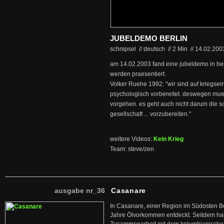
JUBELDEMO BERLIN
schnipsel // deutsch
//
2 Min
//
14.02.20
am 14.02.2003 fand eine jubeldemo in berl
werden praesentiert.
Volker Ruehe 1992: "wir sind auf kriegsei
psychologisch vorbereitet. deswegen muesse
vorgehen. es geht auch nicht darum die s
gesellschaft ... vorzubereiten."
weitere Videos:
Kein Krieg
Team: steve/zen
ausgabe nr_36
Casanare
In Casanare, einer Region im Südosten B
Jahre Ölvorkommen entdeckt. Seitdem hab