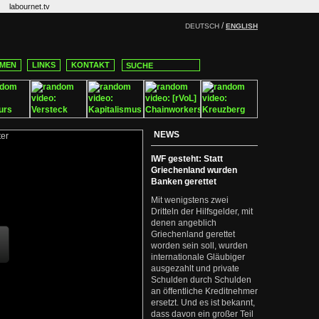
labournet.tv
/
DEUTSCH
ENGLISH
MEN
LINKS
KONTAKT
NEWS
IWF gesteht: Statt
Griechenland wurden
Banken gerettet
Mit wenigstens zwei
Dritteln der Hilfsgelder, mit
denen angeblich
Griechenland gerettet
worden sein soll, wurden
internationale Gläubiger
ausgezahlt und private
Schulden durch Schulden
an öffentliche Kreditnehmer
ersetzt. Und es ist bekannt,
dass davon ein großer Teil