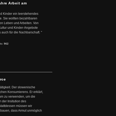
ahre Arbeit am
d Kinder ein leerstehendes
. Sie wollten bezahlbaren
en Leben und Arbeiten. Von
 Kultur und Kinder-Angebote
s auch für die Nachbarschaft. "
its:
962
arce
ätigkeit. Der slowenische
schen Konsumierens. Er erklärt,
ntum zu verwenden, um die
der Insitution des
stattdessen müssen wir
zubauen, dass Armut unmöglich