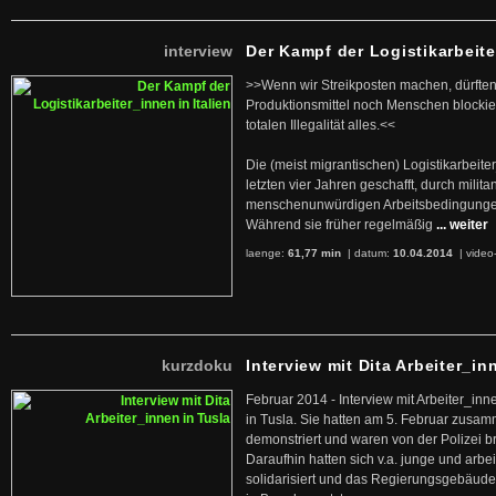
interview
Der Kampf der Logistikarbeite
>>Wenn wir Streikposten machen, dürften
Produktionsmittel noch Menschen blockier
totalen Illegalität alles.<<
Die (meist migrantischen) Logistikarbeite
letzten vier Jahren geschafft, durch militan
menschenunwürdigen Arbeitsbedingunge
Während sie früher regelmäßig
... weiter
laenge:
61,77 min
| datum:
10.04.2014
|
video
kurzdoku
Interview mit Dita Arbeiter_in
Februar 2014 - Interview mit Arbeiter_inn
in Tusla. Sie hatten am 5. Februar zusa
demonstriert und waren von der Polizei b
Daraufhin hatten sich v.a. junge und arb
solidarisiert und das Regierungsgebäude