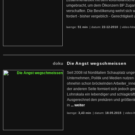
Zusammenarbeit mit dem kolumbianischen
umgebracht, um dem Ölkonzern BP Zuga
verschaffen. Die Bevölkerung wehrt sich 
fordert - bisher vergeblich - Gerechtigke
laenge:
51 min
| datum:
22-12-2010
|
video-hit
doku
Die Angst wegschmeissen
Seit 2008 ist Norditalien Schauplatz ung
Unternehmen, Politik und Medien nutzen 
ohnehin schon bröckelnden Arbeiter_inne
der anderen Seite formiert sich jedoch g
Lohnskala ein lebendiger und schlagkräft
Ausgerechnet den prekären und größtente
in
... weiter
laenge:
3,43 min
| datum:
18.05.2015
|
video-h