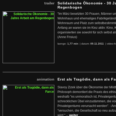
trailer
Solidarische Ökonomie - 30 J
Regenbogen
"Im März besetzten 30 Frauen, Männer un
Wohnhaus und ehemaliges Fabrikgelände
Wohnraum und Platz zum selbstbestimmt
Anfang an waren sie im Kiez aktiv: Kino,
organisierten sie sowohl für sich selbst al
(Anne Frisius)
laenge:
1,77 min
| datum:
09.11.2011
|
video-h
animation
Erst als Tragödie, dann als F
Slavoy Zizek über die Ökonomie der Mildt
Philosoph demontiert die Praxis des ethi
weshalb "es unmoralisch ist, Privateige
schrecklichen Übel einzudämmen, die von 
Privateigentums verursacht werden". - An
"versuchen, die Gesellschaft so neu auf
wird."
... weiter