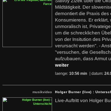
Slavoy Zizek über die Ök
Mildtätigkeit. Der sloweni
demontiert die Praxis des
Konsumierens. Er erklärt,
unmoralisch ist, Privatei
um die schrecklichen Übe
von der Insitution des Pri
verursacht werden". - Ans
"versuchen, die Gesellsch
aufzubauen, dass Armut u
weiter
laenge:
10:56 min
| datum:
24.
musikvideo
Holger Burner (live) : Untersc
Live-Auftritt von Holger Bu