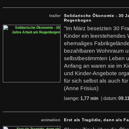
trailer
Solidarische Ökonomie - 30 J
Regenbogen
"Im März besetzten 30 Fr
Kinder ein leerstehende
ehemaliges Fabrikgelände.
bezahlbaren Wohnraum u
selbstbestimmten Leben u
Anfang an waren sie im Kie
und Kinder-Angebote organ
für sich selbst als auch fü
(Anne Frisius)
laenge:
1,77 min
| datum:
09.1
animation
Erst als Tragödie, dann als F