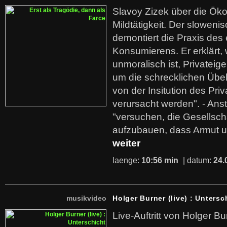
Slavoy Zizek über die Ök
Mildtätigkeit. Der sloweni
demontiert die Praxis des
Konsumierens. Er erklärt,
unmoralisch ist, Privatei
um die schrecklichen Übe
von der Insitution des Pri
verursacht werden". - Ans
"versuchen, die Gesellsch
aufzubauen, dass Armut u
weiter
laenge:
10:56 min
| datum:
24.
musikvideo
Holger Burner (live) : Untersc
Live-Auftritt von Holger Bu