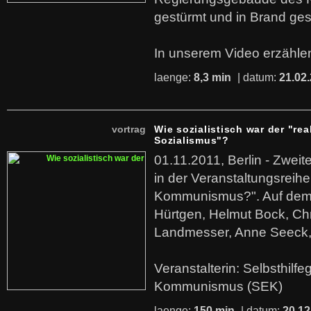
gestürmt und in Brand ges
In unserem Video erzählen
laenge:
8,3 min
| datum:
21.02
vortrag
Wie sozialistisch war der "rea
Sozialismus"?
01.11.2011, Berlin - Zwei
in der Veranstaltungsreihe
Kommunismus?". Auf dem
Hürtgen, Helmut Bock, Chr
Landmesser, Anne Seeck, 
Veranstalterin: Selbsthilf
Kommunismus (SEK)
laenge:
150 min
| datum:
20.12