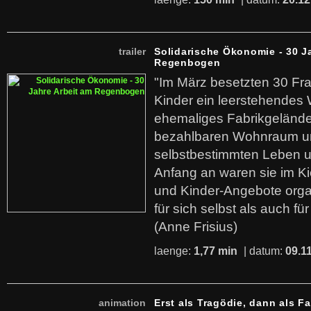
trailer
Solidarische Ökonomie - 30 J
Regenbogen
"Im März besetzten 30 Fr
Kinder ein leerstehende
ehemaliges Fabrikgelände.
bezahlbaren Wohnraum u
selbstbestimmten Leben u
Anfang an waren sie im Kie
und Kinder-Angebote organ
für sich selbst als auch fü
(Anne Frisius)
laenge:
1,77 min
| datum:
09.1
animation
Erst als Tragödie, dann als F