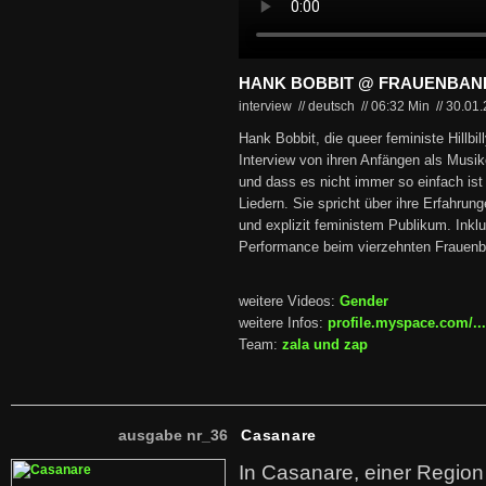
HANK BOBBIT @ FRAUENBAN
interview // deutsch
//
06:32 Min
//
30.01
Hank Bobbit, die queer feministe Hillbi
Interview von ihren Anfängen als Musiker
und dass es nicht immer so einfach is
Liedern. Sie spricht über ihre Erfahru
und explizit feministem Publikum. Inklu
Performance beim vierzehnten Frauenba
weitere Videos:
Gender
weitere Infos:
profile.myspace.com/..
Team:
zala und zap
ausgabe nr_36
Casanare
In Casanare, einer Regio