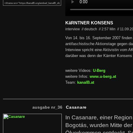
KäRNTNER KONSENS
interview // deutsch
//
2:57 Min
//
11.09.
Von 14. bis 16. September 2007 finden 
antifaschistische Aktionstage gegen das
Interview spricht eine Aktivistin vom 
darüber was denn der Kärnter Konsens e
weitere Videos:
U-Berg
weitere Infos:
www.u-berg.at
Team:
kanalB.at
ausgabe nr_36
Casanare
In Casanare, einer Regio
Bogotás, wurden Mitte der
Ölvorkommen entdeckt. S