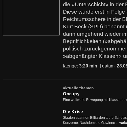
die »Unterschicht« in der 
Diese wurde erst in Folg
Reichtumsschere in der B
Kurt Beck (SPD) benannt
dann umgehend wieder i
Begrifflichkeiten (»abgehä
politisch zurückgenommen
»abgehängter Klassen« u
laenge:
3:20 min
| datum:
28.0
aktuelle themen
Occupy
Eine weltweite Bewegung mit Klassenbe
Die Krise
Staaten spannen Billiarden teure Schutz
Konzerne. Nachdem die Gewinne ...
weit