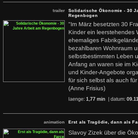
trailer
Solidarische Ökonomie - 30 J
Regenbogen
"Im März besetzten 30 Fr
Kinder ein leerstehende
ehemaliges Fabrikgelände.
bezahlbaren Wohnraum u
selbstbestimmten Leben u
Anfang an waren sie im Kie
und Kinder-Angebote organ
für sich selbst als auch fü
(Anne Frisius)
laenge:
1,77 min
| datum:
09.1
animation
Erst als Tragödie, dann als F
Slavoy Zizek über die Ök