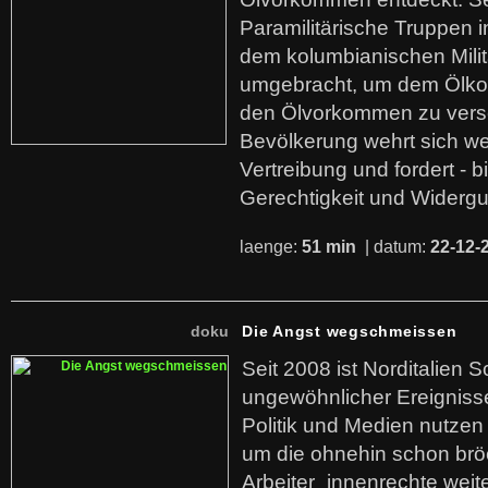
Paramilitärische Truppen 
dem kolumbianischen Mili
umgebracht, um dem Ölko
den Ölvorkommen zu versc
Bevölkerung wehrt sich we
Vertreibung und fordert - b
Gerechtigkeit und Widerg
laenge:
51 min
| datum:
22-12-
doku
Die Angst wegschmeissen
Seit 2008 ist Norditalien 
ungewöhnlicher Ereigniss
Politik und Medien nutzen
um die ohnehin schon br
Arbeiter_innenrechte weit