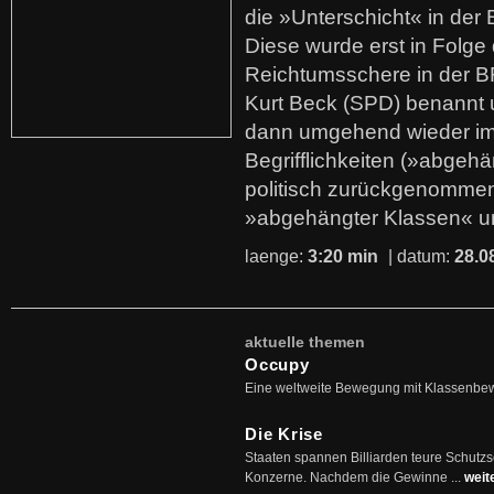
die »Unterschicht« in der 
Diese wurde erst in Folg
Reichtumsschere in der B
Kurt Beck (SPD) benannt
dann umgehend wieder i
Begrifflichkeiten (»abgehä
politisch zurückgenommen
»abgehängter Klassen« u
laenge:
3:20 min
| datum:
28.0
aktuelle themen
Occupy
Eine weltweite Bewegung mit Klassenbe
Die Krise
Staaten spannen Billiarden teure Schutz
Konzerne. Nachdem die Gewinne ...
weit