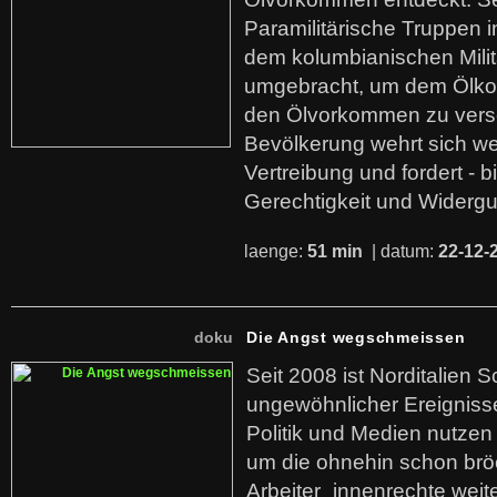
Paramilitärische Truppen 
dem kolumbianischen Mili
umgebracht, um dem Ölko
den Ölvorkommen zu versc
Bevölkerung wehrt sich we
Vertreibung und fordert - b
Gerechtigkeit und Widerg
laenge:
51 min
| datum:
22-12-
doku
Die Angst wegschmeissen
Seit 2008 ist Norditalien 
ungewöhnlicher Ereigniss
Politik und Medien nutzen
um die ohnehin schon br
Arbeiter_innenrechte weit