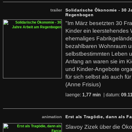
trailer
Solidarische Ökonomie - 30 J
Regenbogen
"Im März besetzten 30 Fr
Kinder ein leerstehende
ehemaliges Fabrikgelände.
bezahlbaren Wohnraum u
selbstbestimmten Leben u
Anfang an waren sie im Kie
und Kinder-Angebote organ
für sich selbst als auch fü
(Anne Frisius)
laenge:
1,77 min
| datum:
09.1
animation
Erst als Tragödie, dann als F
Slavoy Zizek über die Ök