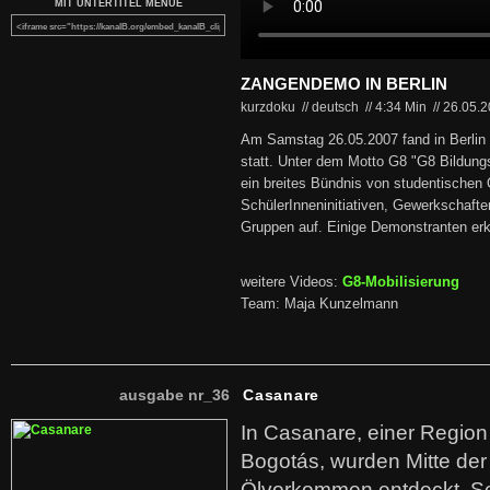
MIT UNTERTITEL MENUE
ZANGENDEMO IN BERLIN
kurzdoku // deutsch
//
4:34 Min
//
26.05.
Am Samstag 26.05.2007 fand in Berli
statt. Unter dem Motto G8 "G8 Bildungs
ein breites Bündnis von studentischen 
SchülerInneninitiativen, Gewerkschafte
Gruppen auf. Einige Demonstranten erkl
weitere Videos:
G8-Mobilisierung
Team: Maja Kunzelmann
ausgabe nr_36
Casanare
In Casanare, einer Regio
Bogotás, wurden Mitte der
Ölvorkommen entdeckt. S