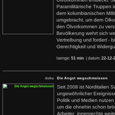
Paramilitärische Truppen 
dem kolumbianischen Mili
umgebracht, um dem Ölko
den Ölvorkommen zu versc
Bevölkerung wehrt sich we
Vertreibung und fordert - b
Gerechtigkeit und Widerg
laenge:
51 min
| datum:
22-12-
doku
Die Angst wegschmeissen
Seit 2008 ist Norditalien 
ungewöhnlicher Ereigniss
Politik und Medien nutzen
um die ohnehin schon br
Arbeiter_innenrechte weit