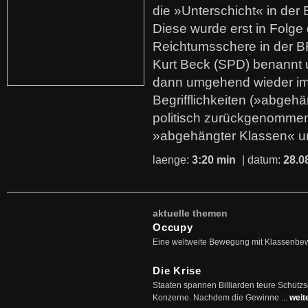
die »Unterschicht« in der 
Diese wurde erst in Folg
Reichtumsschere in der B
Kurt Beck (SPD) benannt
dann umgehend wieder i
Begrifflichkeiten (»abgehä
politisch zurückgenommen
»abgehängter Klassen« u
laenge:
3:20 min
| datum:
28.0
aktuelle themen
Occupy
Eine weltweite Bewegung mit Klassenbe
Die Krise
Staaten spannen Billiarden teure Schutz
Konzerne. Nachdem die Gewinne ...
weit