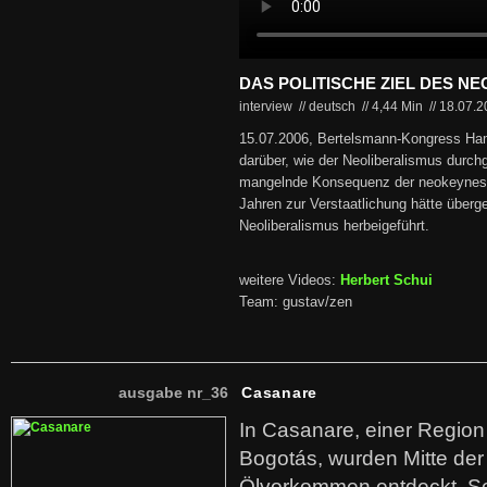
DAS POLITISCHE ZIEL DES N
interview // deutsch
//
4,44 Min
//
18.07.
15.07.2006, Bertelsmann-Kongress Hamb
darüber, wie der Neoliberalismus durchg
mangelnde Konsequenz der neokeynesian
Jahren zur Verstaatlichung hätte über
Neoliberalismus herbeigeführt.
weitere Videos:
Herbert Schui
Team: gustav/zen
ausgabe nr_36
Casanare
In Casanare, einer Regio
Bogotás, wurden Mitte der
Ölvorkommen entdeckt. S