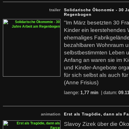
trailer
Solidarische Ökonomie - 30 J
Regenbogen
"Im März besetzten 30 Fr
Kinder ein leerstehende
ehemaliges Fabrikgelände.
bezahlbaren Wohnraum u
selbstbestimmten Leben u
Anfang an waren sie im Kie
und Kinder-Angebote organ
für sich selbst als auch fü
(Anne Frisius)
laenge:
1,77 min
| datum:
09.1
animation
Erst als Tragödie, dann als F
Slavoy Zizek über die Ök