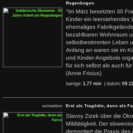
Regenbogen
"Im März besetzten 30 Fr
Kinder ein leerstehende
ehemaliges Fabrikgelände.
bezahlbaren Wohnraum u
selbstbestimmten Leben u
Anfang an waren sie im Kie
und Kinder-Angebote organ
für sich selbst als auch fü
(Anne Frisius)
laenge:
1,77 min
| datum:
09.1
animation
Erst als Tragödie, dann als F
Slavoy Zizek über die Ök
Mildtätigkeit. Der sloweni
demontiert die Praxis des