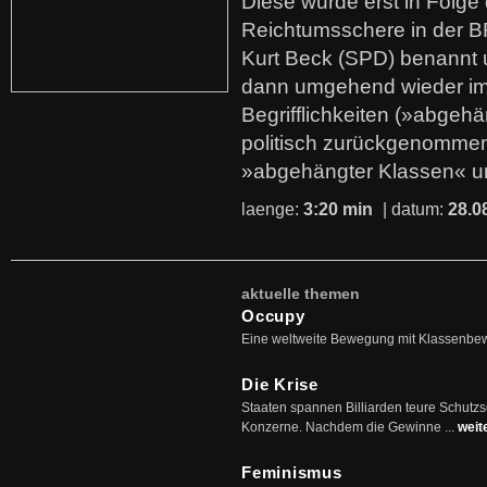
Diese wurde erst in Folg
Reichtumsschere in der B
Kurt Beck (SPD) benannt
dann umgehend wieder i
Begrifflichkeiten (»abgehä
politisch zurückgenommen
»abgehängter Klassen« u
laenge:
3:20 min
| datum:
28.0
aktuelle themen
Occupy
Eine weltweite Bewegung mit Klassenbe
Die Krise
Staaten spannen Billiarden teure Schutz
Konzerne. Nachdem die Gewinne ...
weit
Feminismus