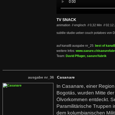
TV SNACK
animation // englisch
//
0,32 Min
//
02.12
subtile studie ueber couch potatoes von D
auf kanalB ausgabe nr_25:
best of kanal
weitere Infos:
www.saeure.ch/saeurefabr
Team:
David Pfluger, saeure!fabrik
ausgabe nr_36
Casanare
In Casanare, einer Regio
Bogotás, wurden Mitte der
Ölvorkommen entdeckt. S
Paramilitärische Truppen 
dem kolumbianischen Mili