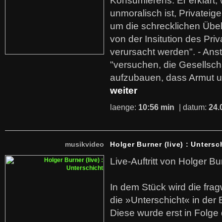
Konsumierens. Er erklärt,
unmoralisch ist, Privatei
um die schrecklichen Übe
von der Insitution des Pri
verursacht werden". - Ans
"versuchen, die Gesellsch
aufzubauen, dass Armut u
weiter
laenge:
10:56 min
| datum:
24.
musikvideo
Holger Burner (live) : Untersc
Live-Auftritt von Holger Bu
In dem Stück wird die fra
die »Unterschicht« in der 
Diese wurde erst in Folg