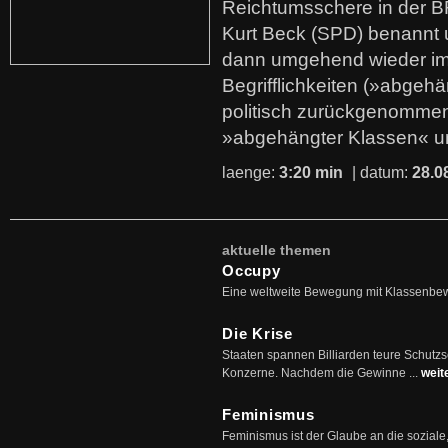
Reichtumsschere in der B
Kurt Beck (SPD) benannt
dann umgehend wieder i
Begrifflichkeiten (»abgehä
politisch zurückgenommen
»abgehängter Klassen« u
laenge:
3:20 min
| datum:
28.0
aktuelle themen
Occupy
Eine weltweite Bewegung mit Klassenbe
Die Krise
Staaten spannen Billiarden teure Schutz
Konzerne. Nachdem die Gewinne ...
weit
Feminismus
Feminismus ist der Glaube an die soziale