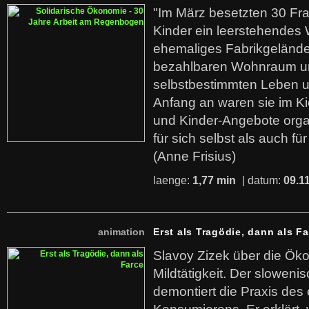
"Im März besetzten 30 Fr
Kinder ein leerstehende
ehemaliges Fabrikgelände.
bezahlbaren Wohnraum u
selbstbestimmten Leben u
Anfang an waren sie im Kie
und Kinder-Angebote organ
für sich selbst als auch fü
(Anne Frisius)
laenge:
1,77 min
| datum:
09.1
animation
Erst als Tragödie, dann als F
Slavoy Zizek über die Ök
Mildtätigkeit. Der sloweni
demontiert die Praxis des