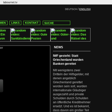
labournet.tv
/
DEUTSCH
ENGLISH
MEN
LINKS
KONTAKT
NEWS
IWF gesteht: Statt
Griechenland wurden
Banken gerettet
Mit wenigstens zwei
Dritteln der Hilfsgelder, mit
denen angeblich
Griechenland gerettet
worden sein soll, wurden
internationale Gläubiger
ausgezahlt und private
Schulden durch Schulden
an öffentliche Kreditnehmer
ersetzt. Und es ist bekannt,
dass davon ein großer Teil