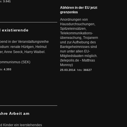
ts:
3.041
Abhören in der EU jetzt
grenzenlos
Anordnungen von
Hausdurchsuchungen,
Spitzeleinsätzen,
l existierende
Telekommunikations-
überwachung, Trojanern
abend in der Veranstaltungsreihe
und zur Aufhebung des
dium: renate Hürtgen, Helmut
Bankgeheimnisses sind
nun unter allen EU-
er, Anne Seeck, Harry Waibel.
Mitgliedstaaten möglich.
(telepolis.de - Matthias
s Kommunismus (SEK)
Monroy)
ts:
4.393
25.03.2014
hits:
36627
ahre Arbeit am
d Kinder ein leerstehendes