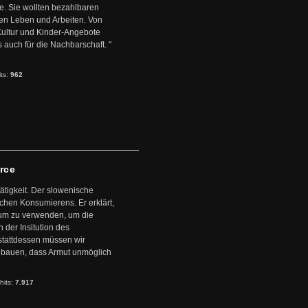
. Sie wollten bezahlbaren
en Leben und Arbeiten. Von
 Kultur und Kinder-Angebote
s auch für die Nachbarschaft. "
its:
962
arce
ätigkeit. Der slowenische
schen Konsumierens. Er erklärt,
ntum zu verwenden, um die
der Insitution des
stattdessen müssen wir
zubauen, dass Armut unmöglich
hits:
7.917