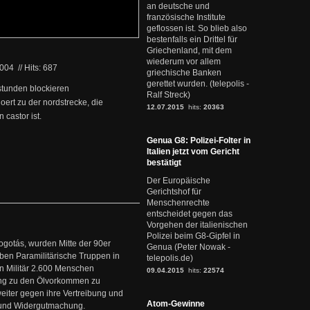
an deutsche und
französische Institute
geflossen ist. So blieb also
bestenfalls ein Drittel für
Griechenland, mit dem
wiederum vor allem
2004
//
Hits: 687
griechische Banken
gerettet wurden. (telepolis -
stunden blockieren
Ralf Streck)
hoert zu der nordstrecke, die
12.07.2015
hits:
20363
 castor ist.
Genua G8: Polizei-Folter in
Italien jetzt vom Gericht
bestätigt
Der Europäische
Gerichtshof für
Menschenrechte
entscheidet gegen das
Vorgehen der italienischen
Polizei beim G8-Gipfel in
ogotás, wurden Mitte der 90er
Genua (Peter Nowak -
en Paramilitärische Truppen in
telepolis.de)
 Militär 2.600 Menschen
09.04.2015
hits:
22574
ng zu den Ölvorkommen zu
weiter gegen ihre Vertreibung und
Atom-Gewinne
it und Widergutmachung.