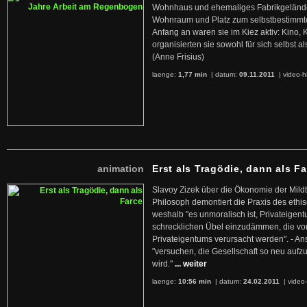
Wohnhaus und ehemaliges Fabrikgelände
Wohnraum und Platz zum selbstbestimmt
Anfang an waren sie im Kiez aktiv: Kino,
organisierten sie sowohl für sich selbst al
(Anne Frisius)
laenge:
1,77 min
| datum:
09.11.2011
|
video-h
animation
Erst als Tragödie, dann als F
Slavoy Zizek über die Ökonomie der Mildt
Philosoph demontiert die Praxis des ethi
weshalb "es unmoralisch ist, Privateige
schrecklichen Übel einzudämmen, die von 
Privateigentums verursacht werden". - An
"versuchen, die Gesellschaft so neu auf
wird."
... weiter
laenge:
10:56 min
| datum:
24.02.2011
|
video-