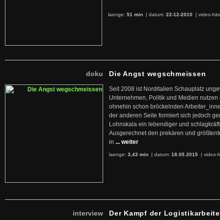
laenge:
51 min
| datum:
22-12-2010
|
video-hit
doku
Die Angst wegschmeissen
Seit 2008 ist Norditalien Schauplatz ung
Unternehmen, Politik und Medien nutzen 
ohnehin schon bröckelnden Arbeiter_inne
der anderen Seite formiert sich jedoch g
Lohnskala ein lebendiger und schlagkräft
Ausgerechnet den prekären und größtente
in
... weiter
laenge:
3,43 min
| datum:
18.05.2015
|
video-h
interview
Der Kampf der Logistikarbeite