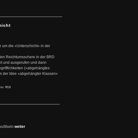
hicht
e um die »Unterschicht« in der
den Reichtumsschere in der BRD
nt und ausgerufen und dann
rifflichkeiten (»abgehängtes
um der Idee »abgehängter Klassen«
its:
913
wußtsein
weiter