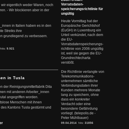
Vorratsdaten-
 wir eigentlich weder Waren, noch
speicherungsrichtlinie für
en. - Wir blockieren aber in der
ungültig
Heute Vormittag hat der
r_innen in Italien haben es in den
Europäische Gerichtshof
(EuGH) in Luxemburg ein
te Streiks ihre
Urteil verkündet, nach dem
n grundlegend zu verbessern.
die EU-
Vorratsdatenspeicherungs-
richtlinie von 2006 ungültig
-hits:
9.921
ist, weil sie gegen die EU-
Grundrechtecharta
verstößt.
Die Richtlinie verlangte von
Telekommunikations-
nen in Tusla
unternehmen sämtliche
Verbindungsdaten ihrer
en der Reinigungsmittelfabrik Dita
Kunden mehrere Monate
mmen mit anderen Arbeiter_innen
lang zu speichern, ohne
rutal angegriffen worden.
dass ein konkreter
eitslose Menschen mit ihnen
Verdacht oder eine
 des Kantons Tusla gestürmt und
besondere Gefährdung
vorliegt. (telepolis.de -
Peter Mühlbauer)
ter
09.04.2014
hits:
31856