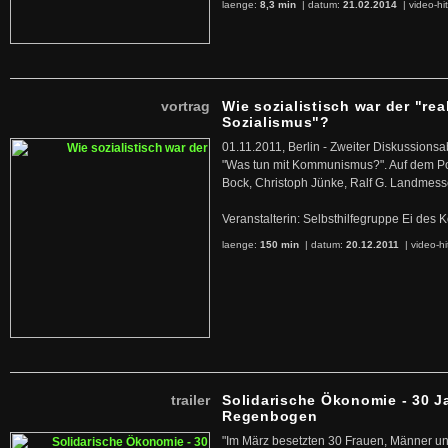
laenge:
8,3 min
| datum:
21.02.2014
|
video-hi
vortrag
Wie sozialistisch war der "rea
Sozialismus"?
01.11.2011, Berlin - Zweiter Diskussions
"Was tun mit Kommunismus?". Auf dem Po
Bock, Christoph Jünke, Ralf G. Landmess
Veranstalterin: Selbsthilfegruppe Ei de
laenge:
150 min
| datum:
20.12.2011
|
video-hi
trailer
Solidarische Ökonomie - 30 J
Regenbogen
"Im März besetzten 30 Frauen, Männer un