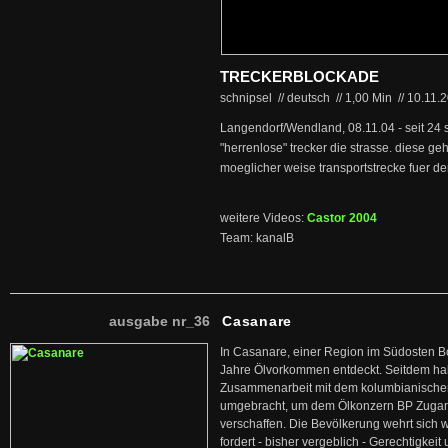
TRECKERBLOCKADE
schnipsel // deutsch
//
1,00 Min
//
10.11.
Langendorf/Wendland, 08.11.04 - seit 24 
"herrenlose" trecker die strasse. diese ge
moeglicher weise transportstrecke fuer den
weitere Videos:
Castor 2004
Team: kanalB
ausgabe nr_36
Casanare
In Casanare, einer Region im Südosten B
Jahre Ölvorkommen entdeckt. Seitdem hab
Zusammenarbeit mit dem kolumbianischen
umgebracht, um dem Ölkonzern BP Zuga
verschaffen. Die Bevölkerung wehrt sich 
fordert - bisher vergeblich - Gerechtigke