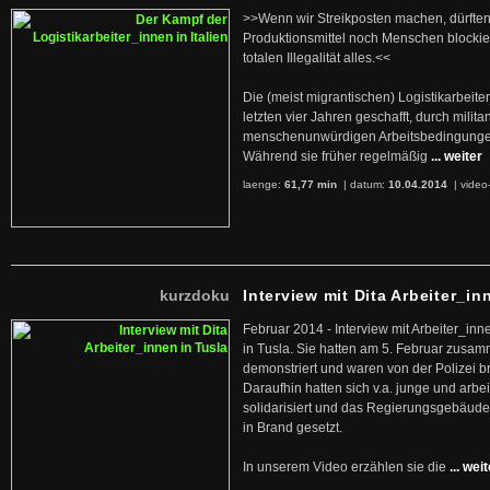
>>Wenn wir Streikposten machen, dürften
Produktionsmittel noch Menschen blockier
totalen Illegalität alles.<<
Die (meist migrantischen) Logistikarbeite
letzten vier Jahren geschafft, durch militan
menschenunwürdigen Arbeitsbedingunge
Während sie früher regelmäßig
... weiter
laenge:
61,77 min
| datum:
10.04.2014
|
video
kurzdoku
Interview mit Dita Arbeiter_in
Februar 2014 - Interview mit Arbeiter_inn
in Tusla. Sie hatten am 5. Februar zusa
demonstriert und waren von der Polizei b
Daraufhin hatten sich v.a. junge und arb
solidarisiert und das Regierungsgebäude
in Brand gesetzt.
In unserem Video erzählen sie die
... wei