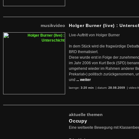
musikvideo
Holger Burner (live) : Untersc
Live-Auftritt von Holger Burner
In dem Stück wird die fragwürdige Debatt
BRD thematisiert.
Diese wurde erst in Folge der zunehmen
im Jahr 2006 von Kurt Beck (SPD) benan
umgehend wieder im Rahmen anderer Beg
Prekariat«) politisch zurückgenommen, 
und
... weiter
laenge:
3:20 min
| datum:
28.08.2009
|
video-h
aktuelle themen
Occupy
Eine weltweite Bewegung mit Klassenbe