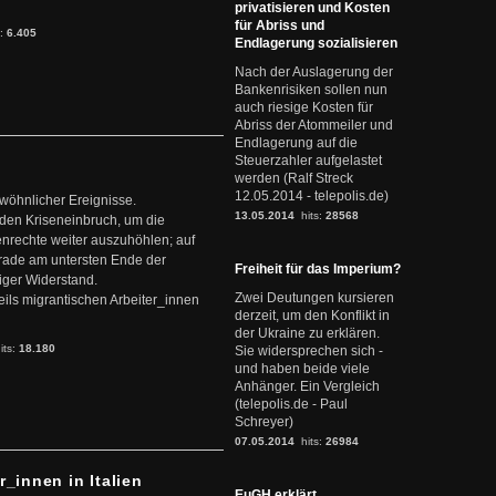
privatisieren und Kosten
für Abriss und
s:
6.405
Endlagerung sozialisieren
Nach der Auslagerung der
Bankenrisiken sollen nun
auch riesige Kosten für
Abriss der Atommeiler und
Endlagerung auf die
Steuerzahler aufgelastet
werden (Ralf Streck
12.05.2014 - telepolis.de)
ewöhnlicher Ereignisse.
13.05.2014
hits:
28568
den Kriseneinbruch, um die
nrechte weiter auszuhöhlen; auf
erade am untersten Ende der
Freiheit für das Imperium?
iger Widerstand.
Zwei Deutungen kursieren
ils migrantischen Arbeiter_innen
derzeit, um den Konflikt in
der Ukraine zu erklären.
its:
18.180
Sie widersprechen sich -
und haben beide viele
Anhänger. Ein Vergleich
(telepolis.de - Paul
Schreyer)
07.05.2014
hits:
26984
r_innen in Italien
EuGH erklärt