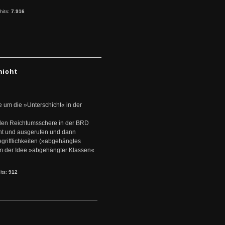
hits:
7.916
hicht
e um die »Unterschicht« in der
den Reichtumsschere in der BRD
nt und ausgerufen und dann
rifflichkeiten (»abgehängtes
um der Idee »abgehängter Klassen«
its:
912