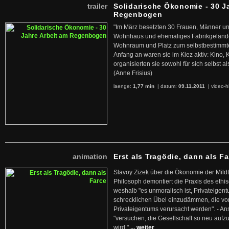
trailer
Solidarische Ökonomie - 30 J
Regenbogen
"Im März besetzten 30 Frauen, Männer un
Wohnhaus und ehemaliges Fabrikgelände
Wohnraum und Platz zum selbstbestimmt
Anfang an waren sie im Kiez aktiv: Kino,
organisierten sie sowohl für sich selbst al
(Anne Frisius)
laenge:
1,77 min
| datum:
09.11.2011
|
video-h
animation
Erst als Tragödie, dann als F
Slavoy Zizek über die Ökonomie der Mildt
Philosoph demontiert die Praxis des ethi
weshalb "es unmoralisch ist, Privateige
schrecklichen Übel einzudämmen, die von 
Privateigentums verursacht werden". - An
"versuchen, die Gesellschaft so neu auf
wird."
... weiter