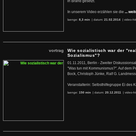
in Brand gesetzt.
In unserem Video erzählen sie die
... wei
laenge:
8,3 min
| datum:
21.02.2014
|
video-hi
vortrag
Wie sozialistisch war der "rea
Sozialismus"?
01.11.2011, Berlin - Zweiter Diskussions
"Was tun mit Kommunismus?". Auf dem Po
Bock, Christoph Jünke, Ralf G. Landmess
Veranstalterin: Selbsthilfegruppe Ei de
laenge:
150 min
| datum:
20.12.2011
|
video-hi