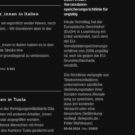
Vorratsdaten-
speicherungsrichtlinie für
r_innen in Italien
ungültig
Heute Vormittag hat der
 wir eigentlich weder Waren, noch
Europäische Gerichtshof
en. - Wir blockieren aber in der
(EuGH) in Luxemburg ein
Urteil verkündet, nach dem
die EU-
r_innen in Italien haben es in den
Vorratsdatenspeicherungs-
te Streiks ihre
richtlinie von 2006 ungültig
n grundlegend zu verbessern.
ist, weil sie gegen die EU-
Grundrechtecharta
verstößt.
-hits:
9.921
Die Richtlinie verlangte von
Telekommunikations-
unternehmen sämtliche
Verbindungsdaten ihrer
Kunden mehrere Monate
nen in Tusla
lang zu speichern, ohne
dass ein konkreter
en der Reinigungsmittelfabrik Dita
Verdacht oder eine
besondere Gefährdung
mmen mit anderen Arbeiter_innen
vorliegt. (telepolis.de -
rutal angegriffen worden.
Peter Mühlbauer)
eitslose Menschen mit ihnen
09.04.2014
hits:
31829
 des Kantons Tusla gestürmt und