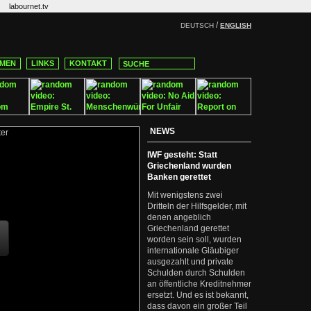
labournet.tv
/
DEUTSCH
ENGLISH
MEN
LINKS
KONTAKT
NEWS
IWF gesteht: Statt
Griechenland wurden
Banken gerettet
Mit wenigstens zwei
Dritteln der Hilfsgelder, mit
denen angeblich
Griechenland gerettet
worden sein soll, wurden
internationale Gläubiger
ausgezahlt und private
Schulden durch Schulden
an öffentliche Kreditnehmer
ersetzt. Und es ist bekannt,
dass davon ein großer Teil