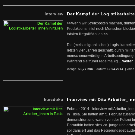
interview
Der Kampf der Logistikarbeite
>>Wenn wir Streikposten machen, dürften
Produktionsmittel noch Menschen blockier
totalen Illegalität alles.<<
Die (meist migrantischen) Logistikarbeite
letzten vier Jahren geschafft, durch militan
menschenunwürdigen Arbeitsbedingunge
Während sie früher regelmäßig
... weiter
laenge:
61,77 min
| datum:
10.04.2014
|
video
kurzdoku
Interview mit Dita Arbeiter_in
Februar 2014 - Interview mit Arbeiter_inn
in Tusla. Sie hatten am 5. Februar zusa
demonstriert und waren von der Polizei b
Daraufhin hatten sich v.a. junge und arb
solidarisiert und das Regierungsgebäude