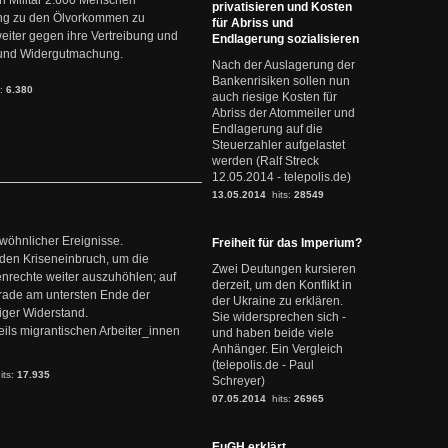
 Militär 2.600 Menschen
privatisieren und Kosten
ng zu den Ölvorkommen zu
für Abriss und
weiter gegen ihre Vertreibung und
Endlagerung sozialisieren
it und Widergutmachung.
Nach der Auslagerung der
Bankenrisiken sollen nun
s:
6.380
auch riesige Kosten für
Abriss der Atommeiler und
Endlagerung auf die
Steuerzahler aufgelastet
werden (Ralf Streck
12.05.2014 - telepolis.de)
13.05.2014
hits:
28549
ewöhnlicher Ereignisse.
Freiheit für das Imperium?
den Kriseneinbruch, um die
Zwei Deutungen kursieren
nrechte weiter auszuhöhlen; auf
derzeit, um den Konflikt in
erade am untersten Ende der
der Ukraine zu erklären.
iger Widerstand.
Sie widersprechen sich -
ils migrantischen Arbeiter_innen
und haben beide viele
Anhänger. Ein Vergleich
(telepolis.de - Paul
its:
17.935
Schreyer)
07.05.2014
hits:
26965
EuGH erklärt