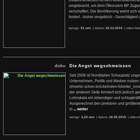
Zusammenarbeit mit dem kolumbianischen
umgebracht, um dem Ölkonzern BP Zuga
verschaffen. Die Bevölkerung wehrt sich 
fordert - bisher vergeblich - Gerechtigke
laenge:
51 min
| datum:
22-12-2010
|
video-hit
doku
Die Angst wegschmeissen
Seit 2008 ist Norditalien Schauplatz ung
Unternehmen, Politik und Medien nutzen 
ohnehin schon bröckelnden Arbeiter_inne
der anderen Seite formiert sich jedoch g
Lohnskala ein lebendiger und schlagkräft
Ausgerechnet den prekären und größtente
in
... weiter
laenge:
3,43 min
| datum:
18.05.2015
|
video-h