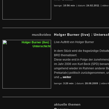
laenge:
10:56 min
| datum:
24.02.2011
|
video-
musikvideo
Holger Burner (live) : Untersc
Live-Auftritt von Holger Burner
In dem Stück wird die fragwürdige Debatt
BRD thematisiert.
Diese wurde erst in Folge der zunehmen
im Jahr 2006 von Kurt Beck (SPD) benan
umgehend wieder im Rahmen anderer Beg
Prekariat«) politisch zurückgenommen, 
und
... weiter
laenge:
3:20 min
| datum:
28.08.2009
|
video-h
aktuelle themen