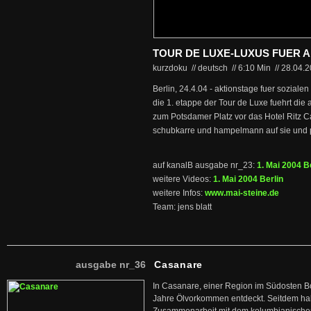
TOUR DE LUXE-LUXUS FUER ALL
kurzdoku // deutsch
//
6:10 Min
//
28.04.
Berlin, 24.4.04 - aktionstage fuer sozialen 
die 1. etappe der Tour de Luxe fuehrt di
zum Potsdamer Platz vor das Hotel Ritz C
schubkarre und hampelmann auf sie und p
auf kanalB ausgabe nr_23:
1. Mai 2004 B
weitere Videos:
1. Mai 2004 Berlin
weitere Infos:
www.mai-steine.de
Team: jens blatt
ausgabe nr_36
Casanare
In Casanare, einer Region im Südosten B
Jahre Ölvorkommen entdeckt. Seitdem hab