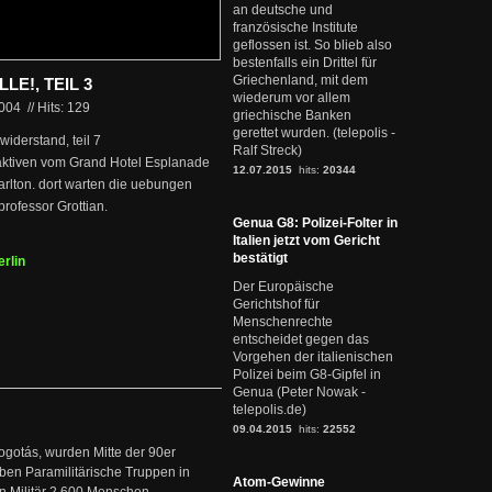
an deutsche und
französische Institute
geflossen ist. So blieb also
bestenfalls ein Drittel für
Griechenland, mit dem
E!, TEIL 3
wiederum vor allem
2004
//
Hits: 129
griechische Banken
gerettet wurden. (telepolis -
widerstand, teil 7
Ralf Streck)
e aktiven vom Grand Hotel Esplanade
12.07.2015
hits:
20344
arlton. dort warten die uebungen
rofessor Grottian.
Genua G8: Polizei-Folter in
Italien jetzt vom Gericht
bestätigt
erlin
Der Europäische
Gerichtshof für
Menschenrechte
entscheidet gegen das
Vorgehen der italienischen
Polizei beim G8-Gipfel in
Genua (Peter Nowak -
telepolis.de)
09.04.2015
hits:
22552
ogotás, wurden Mitte der 90er
en Paramilitärische Truppen in
Atom-Gewinne