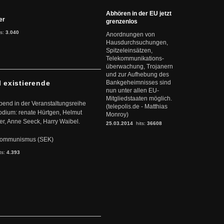
Abhören in der EU jetzt
ter
grenzenlos
ts:
3.040
Anordnungen von
Hausdurchsuchungen,
Spitzeleinsätzen,
Telekommunikations-
überwachung, Trojanern
und zur Aufhebung des
l existierende
Bankgeheimnisses sind
nun unter allen EU-
Mitgliedstaaten möglich.
abend in der Veranstaltungsreihe
(telepolis.de - Matthias
dium: renate Hürtgen, Helmut
Monroy)
er, Anne Seeck, Harry Waibel.
25.03.2014
hits:
36608
s Kommunismus (SEK)
ts:
4.393