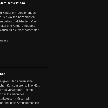
ahre Arbeit am
d Kinder ein leerstehendes
. Sie wollten bezahlbaren
en Leben und Arbeiten. Von
 Kultur und Kinder-Angebote
s auch für die Nachbarschaft. "
its:
961
arce
ätigkeit. Der slowenische
schen Konsumierens. Er erklärt,
ntum zu verwenden, um die
der Insitution des
stattdessen müssen wir
zubauen, dass Armut unmöglich