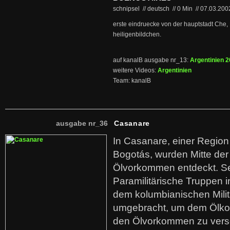
schnipsel // deutsch
//
0 Min
//
07.03.20
erste eindruecke von der hauptstadt Che, 
heiligenbildchen.
auf kanalB ausgabe nr_13:
Argentinien 
weitere Videos:
Argentinien
Team: kanalB
ausgabe nr_36
Casanare
In Casanare, einer Regio
Bogotás, wurden Mitte der
Ölvorkommen entdeckt. S
Paramilitärische Truppen 
dem kolumbianischen Mili
umgebracht, um dem Ölko
den Ölvorkommen zu versc