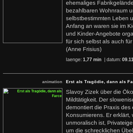
ehemaliges Fabrikgelände.
bezahlbaren Wohnraum u
selbstbestimmten Leben u
Anfang an waren sie im Kie
und Kinder-Angebote organ
für sich selbst als auch fü
(Anne Frisius)
laenge:
1,77 min
| datum:
09.1
animation
Erst als Tragödie, dann als F
Slavoy Zizek über die Ök
Mildtätigkeit. Der sloweni
demontiert die Praxis des
Konsumierens. Er erklärt,
unmoralisch ist, Privatei
um die schrecklichen Übe