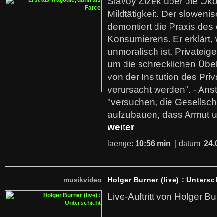
Slavoy Zizek über die Ök
Mildtätigkeit. Der sloweni
demontiert die Praxis des
Konsumierens. Er erklärt,
unmoralisch ist, Privatei
um die schrecklichen Übe
von der Insitution des Pri
verursacht werden". - Ans
"versuchen, die Gesellsch
aufzubauen, dass Armut u
weiter
laenge:
10:56 min
| datum:
24.
musikvideo
Holger Burner (live) : Untersc
Live-Auftritt von Holger Bu