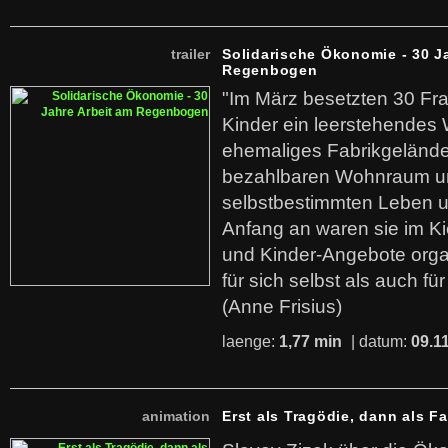
trailer
Solidarische Ökonomie - 30 J
Regenbogen
"Im März besetzten 30 Fr
Kinder ein leerstehende
ehemaliges Fabrikgelände.
bezahlbaren Wohnraum u
selbstbestimmten Leben u
Anfang an waren sie im Kie
und Kinder-Angebote organ
für sich selbst als auch fü
(Anne Frisius)
laenge:
1,77 min
| datum:
09.1
animation
Erst als Tragödie, dann als F