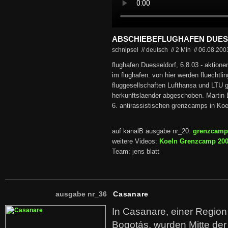
ABSCHIEBEFLUGHAFEN DUE
schnipsel // deutsch
//
2 Min
//
06.08.20
flughafen Duesseldorf, 6.8.03 - aktion
im flughafen. von hier werden fluechtlin
fluggesellschaften Lufthansa und LTU ge
herkunftslaender abgeschoben. Martin 
6. antirassistischen grenzcamps in Koel
auf kanalB ausgabe nr_20:
grenzcamp
weitere Videos:
Koeln Grenzcamp 20
Team: jens blatt
ausgabe nr_36
Casanare
In Casanare, einer Regio
Bogotás, wurden Mitte der