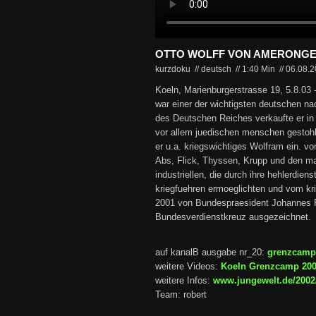
OTTO WOLFF VON AMERONG
kurzdoku // deutsch
//
1:40 Min
//
06.08.
Koeln, Marienburgerstrasse 19, 5.8.03 
war einer der wichtigsten deutschen nac
des Deutschen Reiches verkaufte er in 
vor allem juedischen menschen gestoh
er u.a. kriegswichtiges Wolfram ein. v
Abs, Flick, Thyssen, Krupp und den m
industriellen, die durch ihre hehlerdi
kriegfuehren ermoeglichten und vom kri
2001 von Bundespraesident Johannes 
Bundesverdienstkreuz ausgezeichnet.
auf kanalB ausgabe nr_20:
grenzcamp
weitere Videos:
Koeln Grenzcamp 20
weitere Infos:
www.jungewelt.de/2002
Team: robert