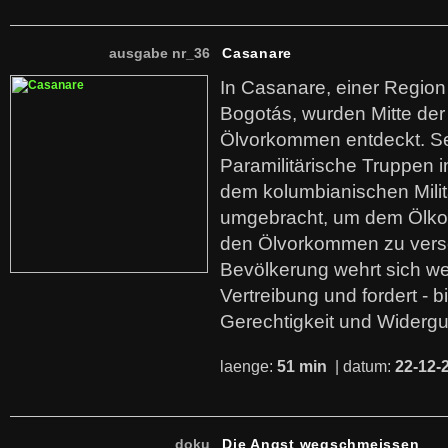
ausgabe nr_36
Casanare
In Casanare, einer Regio
Bogotás, wurden Mitte der
Ölvorkommen entdeckt. S
Paramilitärische Truppen 
dem kolumbianischen Mili
umgebracht, um dem Ölko
den Ölvorkommen zu versc
Bevölkerung wehrt sich we
Vertreibung und fordert - b
Gerechtigkeit und Widerg
laenge:
51 min
| datum:
22-12-
doku
Die Angst wegschmeissen