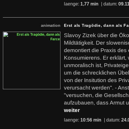
laenge:
1,77 min
| datum:
09.1
animation
Erst als Tragödie, dann als F
Slavoy Zizek über die Ök
Mildtätigkeit. Der sloweni
demontiert die Praxis des
Konsumierens. Er erklärt,
unmoralisch ist, Privatei
um die schrecklichen Übe
von der Insitution des Pri
verursacht werden". - Ans
"versuchen, die Gesellsch
aufzubauen, dass Armut u
weiter
laenge:
10:56 min
| datum:
24.