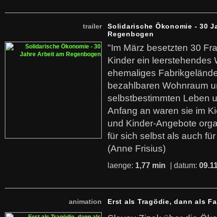
trailer
Solidarische Ökonomie - 30 J
Regenbogen
"Im März besetzten 30 Fr
Kinder ein leerstehende
ehemaliges Fabrikgelände.
bezahlbaren Wohnraum u
selbstbestimmten Leben u
Anfang an waren sie im Kie
und Kinder-Angebote organ
für sich selbst als auch fü
(Anne Frisius)
laenge:
1,77 min
| datum:
09.1
animation
Erst als Tragödie, dann als F