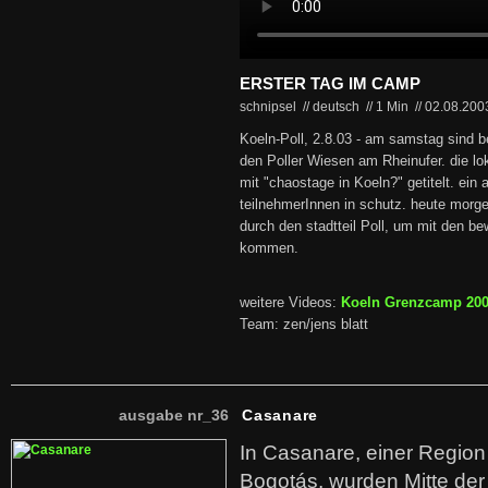
ERSTER TAG IM CAMP
schnipsel // deutsch
//
1 Min
//
02.08.20
Koeln-Poll, 2.8.03 - am samstag sind 
den Poller Wiesen am Rheinufer. die lo
mit "chaostage in Koeln?" getitelt. ein
teilnehmerInnen in schutz. heute morg
durch den stadtteil Poll, um mit den b
kommen.
weitere Videos:
Koeln Grenzcamp 20
Team: zen/jens blatt
ausgabe nr_36
Casanare
In Casanare, einer Regio
Bogotás, wurden Mitte der