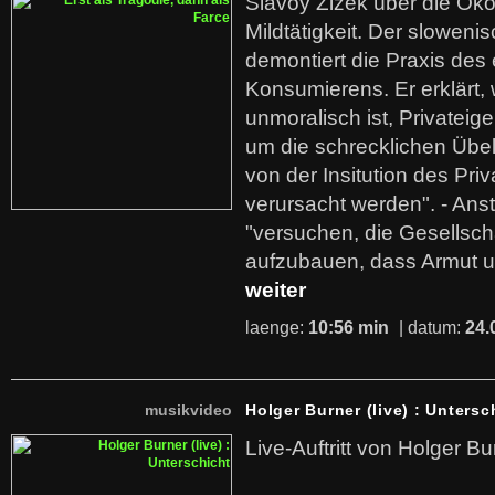
Slavoy Zizek über die Ök
Mildtätigkeit. Der sloweni
demontiert die Praxis des
Konsumierens. Er erklärt,
unmoralisch ist, Privatei
um die schrecklichen Übe
von der Insitution des Pri
verursacht werden". - Ans
"versuchen, die Gesellsch
aufzubauen, dass Armut u
weiter
laenge:
10:56 min
| datum:
24.
musikvideo
Holger Burner (live) : Untersc
Live-Auftritt von Holger Bu