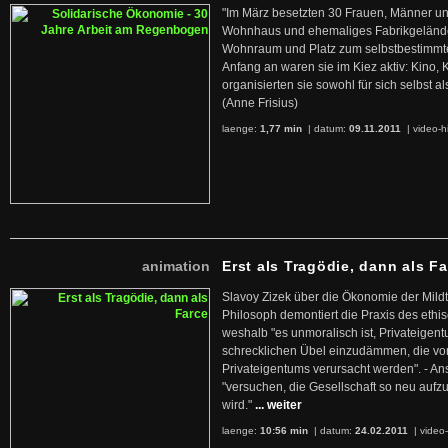
"Im März besetzten 30 Frauen, Männer un
Wohnhaus und ehemaliges Fabrikgelände
Wohnraum und Platz zum selbstbestimmt
Anfang an waren sie im Kiez aktiv: Kino,
organisierten sie sowohl für sich selbst al
(Anne Frisius)
laenge:
1,77 min
| datum:
09.11.2011
|
video-h
animation
Erst als Tragödie, dann als F
Slavoy Zizek über die Ökonomie der Mildt
Philosoph demontiert die Praxis des ethi
weshalb "es unmoralisch ist, Privateige
schrecklichen Übel einzudämmen, die von 
Privateigentums verursacht werden". - An
"versuchen, die Gesellschaft so neu auf
wird."
... weiter
laenge:
10:56 min
| datum:
24.02.2011
|
video-