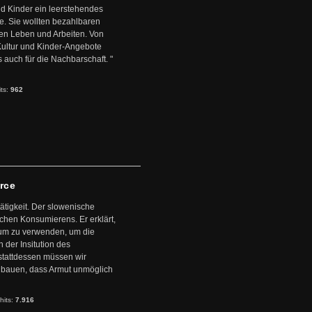
d Kinder ein leerstehendes
. Sie wollten bezahlbaren
en Leben und Arbeiten. Von
 Kultur und Kinder-Angebote
s auch für die Nachbarschaft. "
its:
962
arce
ätigkeit. Der slowenische
schen Konsumierens. Er erklärt,
ntum zu verwenden, um die
der Insitution des
stattdessen müssen wir
zubauen, dass Armut unmöglich
hits:
7.916