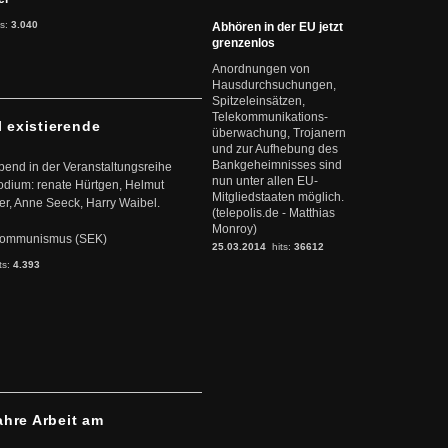
ts:
3.040
Abhören in der EU jetzt
grenzenlos
Anordnungen von
Hausdurchsuchungen,
Spitzeleinsätzen,
Telekommunikations-
l existierende
überwachung, Trojanern
und zur Aufhebung des
Bankgeheimnisses sind
abend in der Veranstaltungsreihe
nun unter allen EU-
dium: renate Hürtgen, Helmut
Mitgliedstaaten möglich.
er, Anne Seeck, Harry Waibel.
(telepolis.de - Matthias
Monroy)
s Kommunismus (SEK)
25.03.2014
hits:
36612
ts:
4.393
ahre Arbeit am