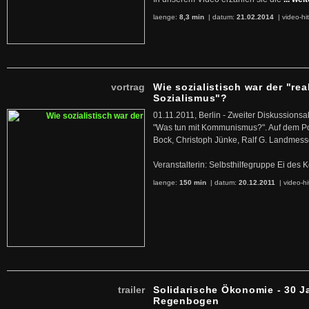
laenge:
8,3 min
| datum:
21.02.2014
|
video-hi
vortrag
Wie sozialistisch war der "rea
Sozialismus"?
01.11.2011, Berlin - Zweiter Diskussions
"Was tun mit Kommunismus?". Auf dem Po
Bock, Christoph Jünke, Ralf G. Landmess
Veranstalterin: Selbsthilfegruppe Ei de
laenge:
150 min
| datum:
20.12.2011
|
video-hi
trailer
Solidarische Ökonomie - 30 J
Regenbogen