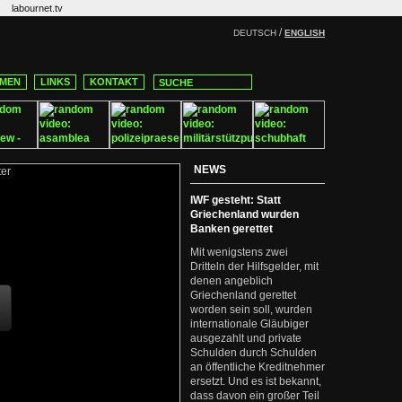
labournet.tv
/
DEUTSCH
ENGLISH
MEN
LINKS
KONTAKT
NEWS
IWF gesteht: Statt
Griechenland wurden
Banken gerettet
Mit wenigstens zwei
Dritteln der Hilfsgelder, mit
denen angeblich
Griechenland gerettet
worden sein soll, wurden
internationale Gläubiger
ausgezahlt und private
Schulden durch Schulden
an öffentliche Kreditnehmer
ersetzt. Und es ist bekannt,
dass davon ein großer Teil