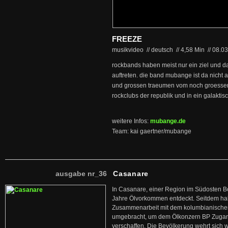
FREEZE
musikvideo // deutsch
//
4,58 Min
//
08.0
rockbands haben meist nur ein ziel und das
auftreten. die band mubange ist da nicht 
und grossen traeumen vom noch groessere
rockclubs der republik und in ein galaktis
weitere Infos:
mubange.de
Team: kai gaertner/mubange
ausgabe nr_36
Casanare
In Casanare, einer Region im Südosten B
Jahre Ölvorkommen entdeckt. Seitdem hab
Zusammenarbeit mit dem kolumbianischen
umgebracht, um dem Ölkonzern BP Zuga
verschaffen. Die Bevölkerung wehrt sich 