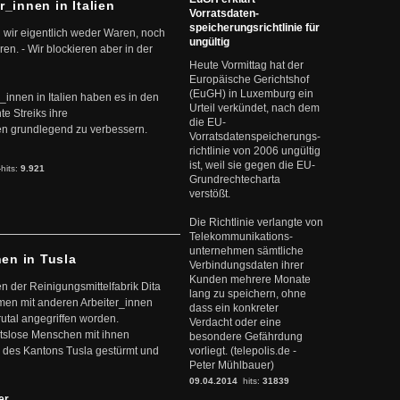
r_innen in Italien
Vorratsdaten-
speicherungsrichtlinie für
 wir eigentlich weder Waren, noch
ungültig
en. - Wir blockieren aber in der
Heute Vormittag hat der
Europäische Gerichtshof
(EuGH) in Luxemburg ein
r_innen in Italien haben es in den
Urteil verkündet, nach dem
te Streiks ihre
die EU-
n grundlegend zu verbessern.
Vorratsdatenspeicherungs-
richtlinie von 2006 ungültig
ist, weil sie gegen die EU-
-hits:
9.921
Grundrechtecharta
verstößt.
Die Richtlinie verlangte von
Telekommunikations-
unternehmen sämtliche
nen in Tusla
Verbindungsdaten ihrer
Kunden mehrere Monate
en der Reinigungsmittelfabrik Dita
lang zu speichern, ohne
mmen mit anderen Arbeiter_innen
dass ein konkreter
rutal angegriffen worden.
Verdacht oder eine
eitslose Menschen mit ihnen
besondere Gefährdung
 des Kantons Tusla gestürmt und
vorliegt. (telepolis.de -
Peter Mühlbauer)
09.04.2014
hits:
31839
ter