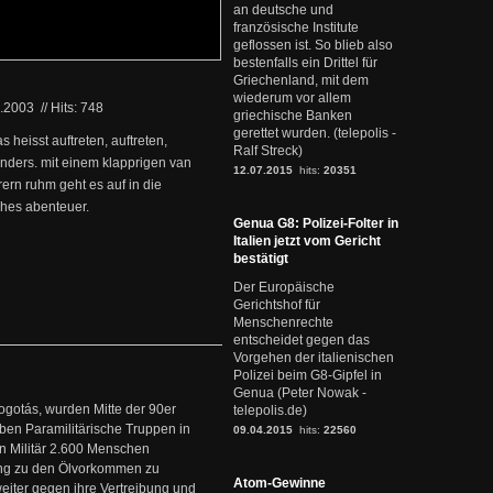
an deutsche und
französische Institute
geflossen ist. So blieb also
bestenfalls ein Drittel für
Griechenland, mit dem
wiederum vor allem
3.2003
//
Hits: 748
griechische Banken
gerettet wurden. (telepolis -
 heisst auftreten, auftreten,
Ralf Streck)
anders. mit einem klapprigen van
12.07.2015
hits:
20351
rn ruhm geht es auf in die
ches abenteuer.
Genua G8: Polizei-Folter in
Italien jetzt vom Gericht
bestätigt
Der Europäische
Gerichtshof für
Menschenrechte
entscheidet gegen das
Vorgehen der italienischen
Polizei beim G8-Gipfel in
Genua (Peter Nowak -
ogotás, wurden Mitte der 90er
telepolis.de)
en Paramilitärische Truppen in
09.04.2015
hits:
22560
 Militär 2.600 Menschen
ng zu den Ölvorkommen zu
Atom-Gewinne
weiter gegen ihre Vertreibung und