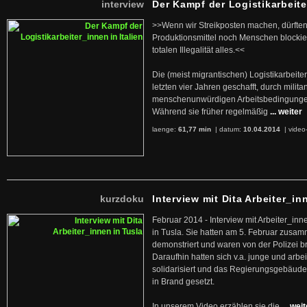
interview
Der Kampf der Logistikarbeite
>>Wenn wir Streikposten machen, dürften
Produktionsmittel noch Menschen blockier
totalen Illegalität alles.<<
Die (meist migrantischen) Logistikarbeite
letzten vier Jahren geschafft, durch militan
menschenunwürdigen Arbeitsbedingunge
Während sie früher regelmäßig
... weiter
laenge:
61,77 min
| datum:
10.04.2014
|
video
kurzdoku
Interview mit Dita Arbeiter_in
Februar 2014 - Interview mit Arbeiter_inn
in Tusla. Sie hatten am 5. Februar zusa
demonstriert und waren von der Polizei b
Daraufhin hatten sich v.a. junge und arb
solidarisiert und das Regierungsgebäude
in Brand gesetzt.
In unserem Video erzählen sie die
... wei