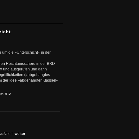
hicht
e um die »Unterschicht« in der
den Reichtumsschere in der BRD
nt und ausgerufen und dann
rifflichkeiten (»abgehängtes
um der Idee »abgehängter Klassen«
its:
912
wußtsein
weiter