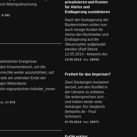
privatisieren und Kosten
it und Widergutmachung.
für Abriss und
Endlagerung sozialisieren
s:
6.382
Nach der Auslagerung der
Bankenrisiken sollen nun
auch riesige Kosten für
Abriss der Atommeiler und
Endlagerung auf die
Steuerzahler aufgelastet
werden (Ralf Streck
12.05.2014 - telepolis.de)
13.05.2014
hits:
28554
ewöhnlicher Ereignisse.
den Kriseneinbruch, um die
nrechte weiter auszuhöhlen; auf
Freiheit für das Imperium?
erade am untersten Ende der
Zwei Deutungen kursieren
iger Widerstand.
derzeit, um den Konflikt in
ils migrantischen Arbeiter_innen
der Ukraine zu erklären.
Sie widersprechen sich -
und haben beide viele
its:
17.978
Anhänger. Ein Vergleich
(telepolis.de - Paul
Schreyer)
07.05.2014
hits:
26971
EuGH erklärt