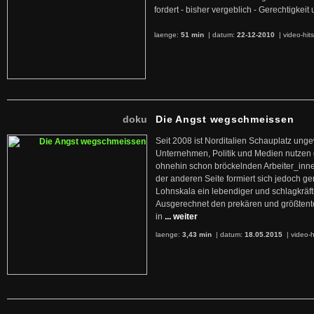
fordert - bisher vergeblich - Gerechtigke
laenge:
51 min
| datum:
22-12-2010
|
video-hit
doku
Die Angst wegschmeissen
Seit 2008 ist Norditalien Schauplatz ung
Unternehmen, Politik und Medien nutzen 
ohnehin schon bröckelnden Arbeiter_inne
der anderen Seite formiert sich jedoch g
Lohnskala ein lebendiger und schlagkräft
Ausgerechnet den prekären und größtente
in
... weiter
laenge:
3,43 min
| datum:
18.05.2015
|
video-h