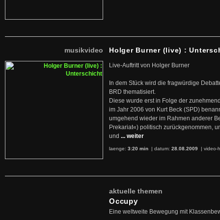
musikvideo
Holger Burner (live) : Untersc
Live-Auftritt von Holger Burner
In dem Stück wird die fragwürdige Debatt
BRD thematisiert.
Diese wurde erst in Folge der zunehmen
im Jahr 2006 von Kurt Beck (SPD) benan
umgehend wieder im Rahmen anderer Beg
Prekariat«) politisch zurückgenommen, 
und
... weiter
laenge:
3:20 min
| datum:
28.08.2009
|
video-h
aktuelle themen
Occupy
Eine weltweite Bewegung mit Klassenbe