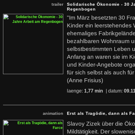
trailer
Solidarische Ökonomie - 30 J
Regenbogen
"Im März besetzten 30 Fr
Kinder ein leerstehende
ehemaliges Fabrikgelände.
bezahlbaren Wohnraum u
selbstbestimmten Leben u
Anfang an waren sie im Kie
und Kinder-Angebote organ
für sich selbst als auch fü
(Anne Frisius)
laenge:
1,77 min
| datum:
09.1
animation
Erst als Tragödie, dann als F
Slavoy Zizek über die Ök
Mildtätigkeit. Der sloweni