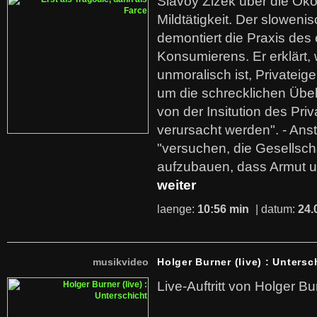
Slavoy Zizek über die Ök
Mildtätigkeit. Der sloweni
demontiert die Praxis des
Konsumierens. Er erklärt,
unmoralisch ist, Privatei
um die schrecklichen Übe
von der Insitution des Pri
verursacht werden". - Ans
"versuchen, die Gesellsch
aufzubauen, dass Armut u
weiter
laenge:
10:56 min
| datum:
24.
musikvideo
Holger Burner (live) : Untersc
Live-Auftritt von Holger Bu