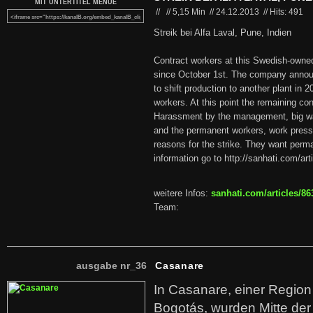
MIT UNTERTITEL MENUE
//
//
5,15 Min
//
24.12.2013
//
Hits: 491
Streik bei Alfa Laval, Pune, Indien
Contract workers at this Swedish-own
since October 1st. The company annou
to shift production to another plant in 2
workers. At this point the remaining co
Harassment by the management, big wa
and the permanent workers, work pressur
reasons for the strike. They want perm
information go to http://sanhati.com/art
weitere Infos:
sanhati.com/articles/86
Team:
ausgabe nr_36
Casanare
In Casanare, einer Regio
Bogotás, wurden Mitte der