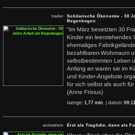
trailer
Solidarische Ökonomie - 30 J
Regenbogen
"Im März besetzten 30 Fr
Kinder ein leerstehende
ehemaliges Fabrikgelände.
bezahlbaren Wohnraum u
selbstbestimmten Leben u
Anfang an waren sie im Kie
und Kinder-Angebote organ
für sich selbst als auch fü
(Anne Frisius)
laenge:
1,77 min
| datum:
09.1
animation
Erst als Tragödie, dann als F