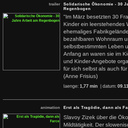
trailer
Solidarische Ökonomie - 30 J
Regenbogen
"Im März besetzten 30 Fr
Kinder ein leerstehende
ehemaliges Fabrikgelände.
bezahlbaren Wohnraum u
selbstbestimmten Leben u
Anfang an waren sie im Kie
und Kinder-Angebote organ
für sich selbst als auch fü
(Anne Frisius)
laenge:
1,77 min
| datum:
09.1
animation
Erst als Tragödie, dann als F
Slavoy Zizek über die Ök
Mildtätigkeit. Der sloweni