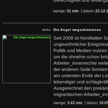
Gerechtigkeit und Widerg
laenge:
51 min
| datum:
22-12-
doku
Die Angst wegschmeissen
Seit 2008 ist Norditalien 
ungewöhnlicher Ereigniss
Politik und Medien nutzen
um die ohnehin schon br
Arbeiter_innenrechte weit
der anderen Seite formier
am untersten Ende der Lo
lebendiger und schlagkräf
Ausgerechnet den prekäre
migrantischen Arbeiter_in
laenge:
3,43 min
| datum:
18.0