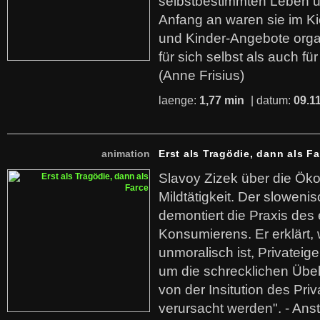
selbstbestimmten Leben u
Anfang an waren sie im Kie
und Kinder-Angebote organ
für sich selbst als auch fü
(Anne Frisius)
laenge:
1,77 min
| datum:
09.1
animation
Erst als Tragödie, dann als F
Slavoy Zizek über die Ök
Mildtätigkeit. Der sloweni
demontiert die Praxis des
Konsumierens. Er erklärt,
unmoralisch ist, Privatei
um die schrecklichen Übe
von der Insitution des Pri
verursacht werden". - Ans