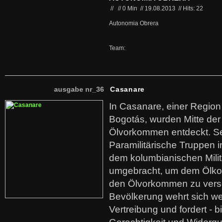
//
//
0 Min
//
19.08.2013
//
Hits: 22
Autonomia Obrera
Team:
ausgabe nr_36
Casanare
In Casanare, einer Regio
Bogotás, wurden Mitte der
Ölvorkommen entdeckt. S
Paramilitärische Truppen 
dem kolumbianischen Mili
umgebracht, um dem Ölko
den Ölvorkommen zu versc
Bevölkerung wehrt sich we
Vertreibung und fordert - b