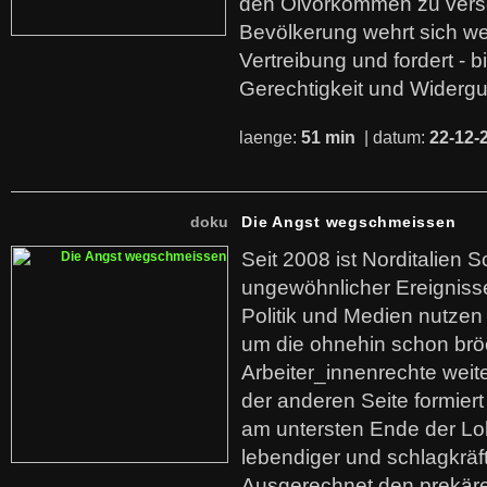
den Ölvorkommen zu versc
Bevölkerung wehrt sich we
Vertreibung und fordert - b
Gerechtigkeit und Widerg
laenge:
51 min
| datum:
22-12-
doku
Die Angst wegschmeissen
Seit 2008 ist Norditalien 
ungewöhnlicher Ereigniss
Politik und Medien nutzen
um die ohnehin schon br
Arbeiter_innenrechte weit
der anderen Seite formier
am untersten Ende der Lo
lebendiger und schlagkräf
Ausgerechnet den prekäre