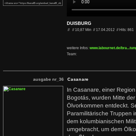
DUISBURG
//
//
10,87 Min
//
17.04.2012
//
Hits: 861
weitere Infos:
www.labournet.de/bra...tung
Team:
ausgabe nr_36
Casanare
In Casanare, einer Regio
Bogotás, wurden Mitte der
Ölvorkommen entdeckt. S
Paramilitärische Truppen 
dem kolumbianischen Mili
umgebracht, um dem Ölko