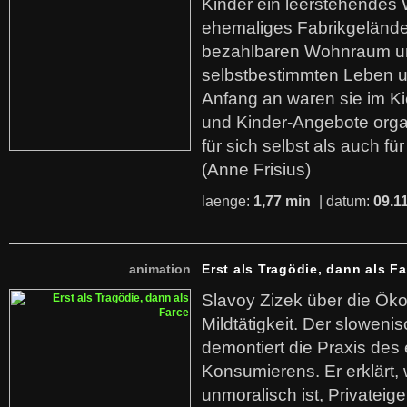
Kinder ein leerstehende
ehemaliges Fabrikgelände.
bezahlbaren Wohnraum u
selbstbestimmten Leben u
Anfang an waren sie im Kie
und Kinder-Angebote organ
für sich selbst als auch fü
(Anne Frisius)
laenge:
1,77 min
| datum:
09.1
animation
Erst als Tragödie, dann als F
Slavoy Zizek über die Ök
Mildtätigkeit. Der sloweni
demontiert die Praxis des
Konsumierens. Er erklärt,
unmoralisch ist, Privatei