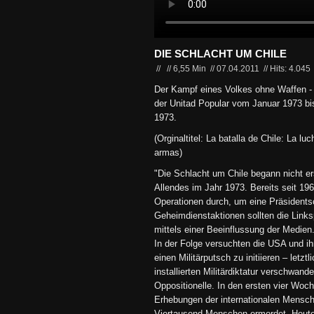
DIE SCHLACHT UM CHILE
//
//
6,55 Min
//
07.04.2011
//
Hits: 4.045
Der Kampf eines Volkes ohne Waffen -
der Unitad Popular vom Januar 1973 b
1973.
(Orginaltitel: La batalla de Chile: La lu
armas)
"Die Schlacht um Chile begann nicht er
Allendes im Jahr 1973. Bereits seit 196
Operationen durch, um eine Präsidentsc
Geheimdienstaktionen sollten die Linksp
mittels einer Beeinflussung der Medien
In der Folge versuchten die USA und ih
einen Militärputsch zu initiieren – letztl
installierten Militärdiktatur verschwan
Oppositionelle. In den ersten vier Woc
Erhebungen der internationalen Mensc