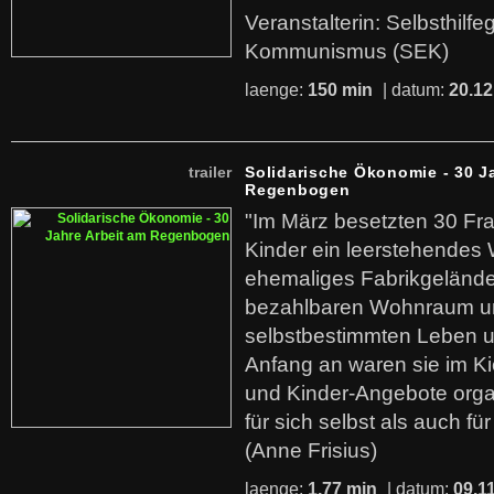
Veranstalterin: Selbsthilf
Kommunismus (SEK)
laenge:
150 min
| datum:
20.12
trailer
Solidarische Ökonomie - 30 J
Regenbogen
"Im März besetzten 30 Fr
Kinder ein leerstehende
ehemaliges Fabrikgelände.
bezahlbaren Wohnraum u
selbstbestimmten Leben u
Anfang an waren sie im Kie
und Kinder-Angebote organ
für sich selbst als auch fü
(Anne Frisius)
laenge:
1,77 min
| datum:
09.1