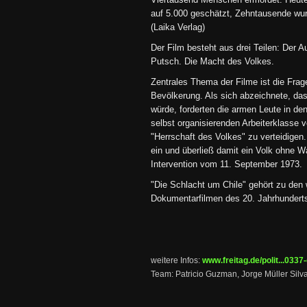
Viertausend Menschen ermordet. Heute
auf 5.000 geschätzt, Zehntausende wurd
(Laika Verlag)
Der Film besteht aus drei Teilen: Der A
Putsch. Die Macht des Volkes.
Zentrales Thema der Filme ist die Fra
Bevölkerung. Als sich abzeichnete, 
würde, forderten die armen Leute in den
selbst organisierenden Arbeiterklasse 
"Herrschaft des Volkes" zu verteidigen.
ein und überließ damit ein Volk ohne W
Intervention vom 11. September 1973.
"Die Schlacht um Chile" gehört zu den 
Dokumentarfilmen des 20. Jahrhundert
weitere Infos:
www.freitag.de/polit...0337
Team: Patricio Guzman, Jorge Müller Silv