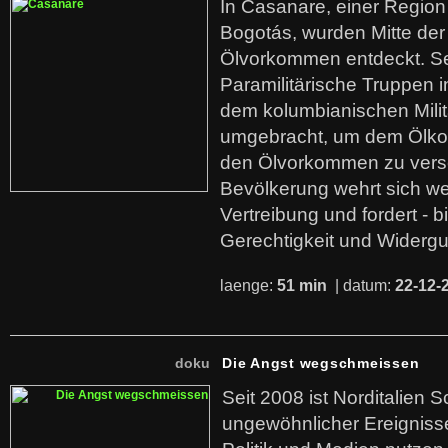
In Casanare, einer Regio
Bogotás, wurden Mitte der
Ölvorkommen entdeckt. S
Paramilitärische Truppen 
dem kolumbianischen Mili
umgebracht, um dem Ölko
den Ölvorkommen zu versc
Bevölkerung wehrt sich we
Vertreibung und fordert - b
Gerechtigkeit und Widerg
laenge:
51 min
| datum:
22-12-
doku
Die Angst wegschmeissen
Seit 2008 ist Norditalien 
ungewöhnlicher Ereigniss