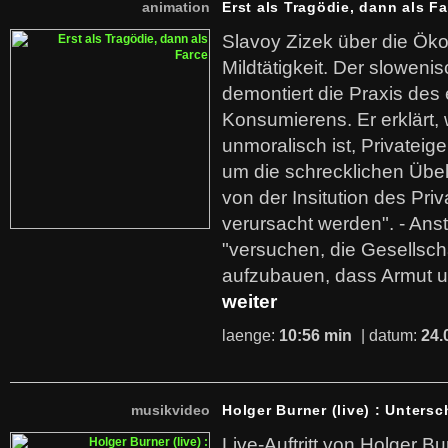
animation
Erst als Tragödie, dann als F
Slavoy Zizek über die Ök
Mildtätigkeit. Der sloweni
demontiert die Praxis des
Konsumierens. Er erklärt,
unmoralisch ist, Privatei
um die schrecklichen Übe
von der Insitution des Pri
verursacht werden". - Ans
"versuchen, die Gesellsch
aufzubauen, dass Armut u
weiter
laenge:
10:56 min
| datum:
24.
musikvideo
Holger Burner (live) : Untersc
Live-Auftritt von Holger Bu