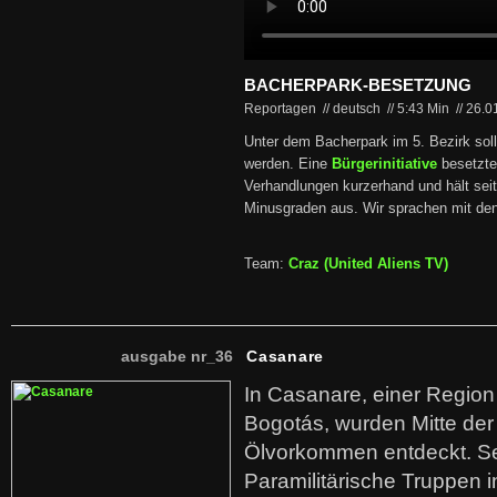
BACHERPARK-BESETZUNG
Reportagen // deutsch
//
5:43 Min
//
26.0
Unter dem Bacherpark im 5. Bezirk soll 
werden. Eine
Bürgerinitiative
besetzte
Verhandlungen kurzerhand und hält sei
Minusgraden aus. Wir sprachen mit den
Team:
Craz (United Aliens TV)
ausgabe nr_36
Casanare
In Casanare, einer Regio
Bogotás, wurden Mitte der
Ölvorkommen entdeckt. S
Paramilitärische Truppen 