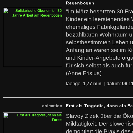
Regenbogen
"Im März besetzten 30 Fr
Kinder ein leerstehende
ehemaliges Fabrikgelände.
bezahlbaren Wohnraum u
selbstbestimmten Leben u
Anfang an waren sie im Kie
und Kinder-Angebote organ
für sich selbst als auch fü
(Anne Frisius)
laenge:
1,77 min
| datum:
09.1
animation
Erst als Tragödie, dann als F
Slavoy Zizek über die Ök
Mildtätigkeit. Der sloweni
demontiert die Praxis des