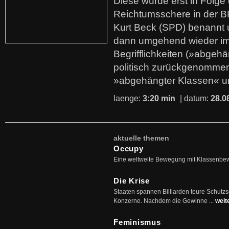
Diese wurde erst in Folg
Reichtumsschere in der B
Kurt Beck (SPD) benannt
dann umgehend wieder i
Begrifflichkeiten (»abgehä
politisch zurückgenommen
»abgehängter Klassen« u
laenge:
3:20 min
| datum:
28.0
aktuelle themen
Occupy
Eine weltweite Bewegung mit Klassenbe
Die Krise
Staaten spannen Billiarden teure Schutz
Konzerne. Nachdem die Gewinne ...
weit
Feminismus