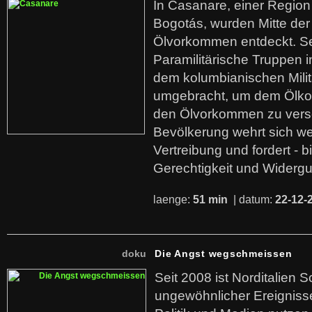
In Casanare, einer Regio
Bogotás, wurden Mitte der
Ölvorkommen entdeckt. S
Paramilitärische Truppen 
dem kolumbianischen Mili
umgebracht, um dem Ölko
den Ölvorkommen zu versc
Bevölkerung wehrt sich we
Vertreibung und fordert - b
Gerechtigkeit und Widerg
laenge:
51 min
| datum:
22-12-
doku
Die Angst wegschmeissen
Seit 2008 ist Norditalien 
ungewöhnlicher Ereigniss