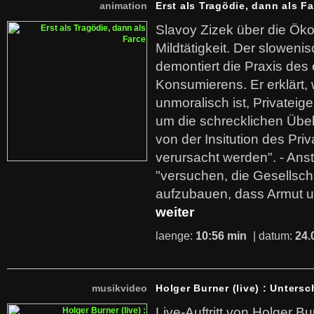
animation
Erst als Tragödie, dann als F
Slavoy Zizek über die Ök
Mildtätigkeit. Der sloweni
demontiert die Praxis des
Konsumierens. Er erklärt,
unmoralisch ist, Privatei
um die schrecklichen Übe
von der Insitution des Pri
verursacht werden". - Ans
"versuchen, die Gesellsch
aufzubauen, dass Armut u
weiter
laenge:
10:56 min
| datum:
24.
musikvideo
Holger Burner (live) : Untersc
Live-Auftritt von Holger Bu