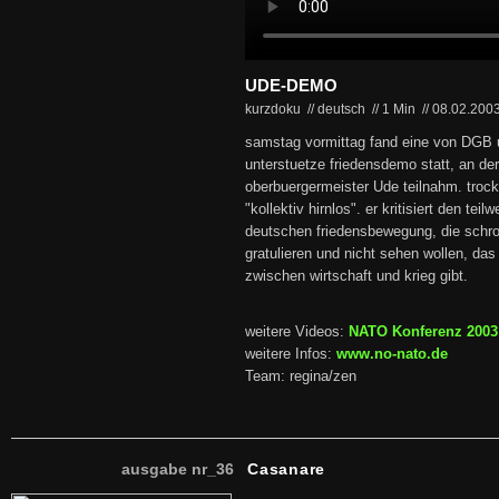
UDE-DEMO
kurzdoku // deutsch
//
1 Min
//
08.02.200
samstag vormittag fand eine von DGB 
unterstuetze friedensdemo statt, an d
oberbuergermeister Ude teilnahm. trock
"kollektiv hirnlos". er kritisiert den teil
deutschen friedensbewegung, die schroed
gratulieren und nicht sehen wollen, 
zwischen wirtschaft und krieg gibt.
weitere Videos:
NATO Konferenz 2003
weitere Infos:
www.no-nato.de
Team: regina/zen
ausgabe nr_36
Casanare