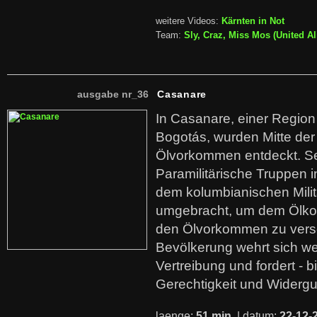
weitere Videos:
Kärnten in Not
Team:
Sly, Craz, Miss Mos (United Al
ausgabe nr_36
Casanare
In Casanare, einer Regio
Bogotás, wurden Mitte der
Ölvorkommen entdeckt. S
Paramilitärische Truppen 
dem kolumbianischen Mili
umgebracht, um dem Ölko
den Ölvorkommen zu versc
Bevölkerung wehrt sich we
Vertreibung und fordert - b
Gerechtigkeit und Widerg
laenge:
51 min
| datum:
22-12-