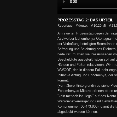
PROZESSTAG 2: DAS URTEIL
Reportagen // deutsch
//
10:20 Min
//
23.
Am zweiten Prozesstag gegen den nige
Asylwerber Ebhomhenya Otohaguamhen
der Verhaftung beteiligten BeamtInne
Befragung und Belehrung des Richters,
bedeutet, mußten sie ihre Aussagen von
Beschuldigte ausgeteilt haben soll auf 
Händen und Füßen relativieren. Wir inte
WWOOF, den in diesem Fall sehr engagi
Initiative Abflug und Ebhomenya, der s
kommt.
(Für nähere Hintergrundinfos siehe Pro
Ebhomhenyas MitstreiterInnen bitten 
"kein mensch ist illegal" auf das Konto
Wehrdienstverweigerung und Gewaltfre
Kontonummer: 00-473.805), damit die 
abgedeckt werden können.