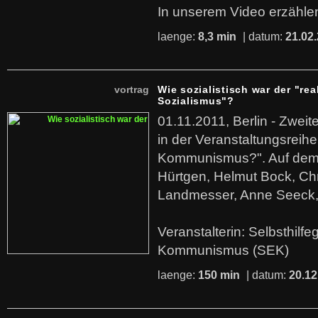
In unserem Video erzählen
laenge:
8,3 min
| datum:
21.02
vortrag
Wie sozialistisch war der "rea
Sozialismus"?
01.11.2011, Berlin - Zwei
in der Veranstaltungsreihe
Kommunismus?". Auf dem
Hürtgen, Helmut Bock, Chr
Landmesser, Anne Seeck, 
Veranstalterin: Selbsthilf
Kommunismus (SEK)
laenge:
150 min
| datum:
20.12