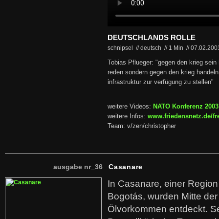
DEUTSCHLANDS ROLLE
schnipsel // deutsch
//
1 Min
//
07.02.20
Tobias Pflueger: "gegen den krieg sein 
reden sondern gegen den krieg handeln 
infrastruktur zur verfügung zu stellen"
weitere Videos:
NATO Konferenz 2003
weitere Infos:
www.friedensnetz.de/fr
Team: v/zen/christopher
ausgabe nr_36
Casanare
In Casanare, einer Regio
Bogotás, wurden Mitte der
Ölvorkommen entdeckt. S