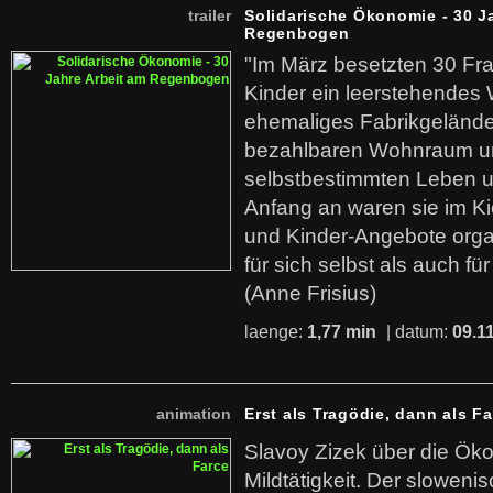
trailer
Solidarische Ökonomie - 30 J
Regenbogen
"Im März besetzten 30 Fr
Kinder ein leerstehende
ehemaliges Fabrikgelände.
bezahlbaren Wohnraum u
selbstbestimmten Leben u
Anfang an waren sie im Kie
und Kinder-Angebote organ
für sich selbst als auch fü
(Anne Frisius)
laenge:
1,77 min
| datum:
09.1
animation
Erst als Tragödie, dann als F
Slavoy Zizek über die Ök
Mildtätigkeit. Der sloweni